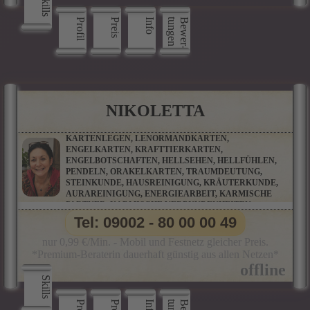
Skills
Profil
Preis
Info
n
B
e
w
e
r
­
t
u
n
g
e
NIKOLETTA
KARTENLEGEN, LENORMANDKARTEN,
ENGELKARTEN, KRAFTTIERKARTEN,
ENGELBOTSCHAFTEN, HELLSEHEN, HELLFÜHLEN,
PENDELN, ORAKELKARTEN, TRAUMDEUTUNG,
STEINKUNDE, HAUSREINIGUNG, KRÄUTERKUNDE,
AURAREINIGUNG, ENERGIEARBEIT, KARMISCHE
PARTNER, KARMISCHE VERBUNDENHEITEN,
KARMISCHE VERSTRICKUNGEN, MAGISCHE
Tel: 09002 - 80 00 00 49
RITUALE, RAUHNACHTSRITUALE
nur 0,99 €/Min. - Mobil und Festnetz gleicher Preis.
*Premium-Beraterin dauerhaft günstig aus allen Netzen*
Skills
Preis
Info