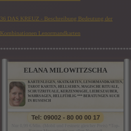
36 DAS KREUZ - Beschreibung Bedeutung der
Kombinationen Lenormandkarten
********************************************
ELANA MILOWITZSCHA
KARTENLEGEN, SKATKARTEN, LENORMANDKARTEN,
TAROT KARTEN, HELLSEHEN, MAGISCHE RITUALE,
SCHUTZRITUALE, KERZENMAGIE, LIEBESZAUBER,
WAHRSAGEN, HELLFÜHLIG *** BERATUNGEN AUCH
IN RUSSISCH
Tel: 09002 - 80 00 00 17
Nur 0,99 €/Min. (Mobil und Festnetz gleicher Preis) *Top-
Berater Megagünstig aus allen Netzten*