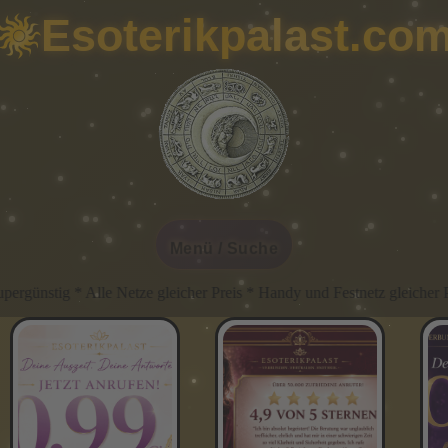
Esoterikpalast.co
Menü / Suche
Netze gleicher Preis * Handy und Festnetz gleicher Preis * Immer G