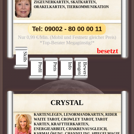
ZIGEUNERKARTEN, SKATKARTEN,
ORAKELKARTEN, TIERKOMMUNIKATION
Tel: 09002 - 80 00 00 11
Nur 0,99 €/Min. (Mobil und Festnetz gleicher Preis)
*Top-Berater Megagünstig!*
Skills
Profil
Preis
Info
n
B
e
w
e
r
­
t
u
n
g
e
CRYSTAL
KARTENLEGEN, LENORMANDKARTEN, RIDER
WAITE TAROT, CROWLEY TAROT, TAROT
KARTEN, KRAFTTIERKARTEN,
ENERGIEARBEIT, CHAKRENAUSGLEICH,
KARMALÖSUNG, CHANNELING, SPIEGELMAGIE,