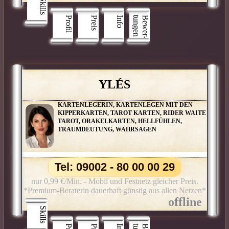
Skills
Profil
Preis
Info
n
B
e
w
e
r
­
t
u
n
g
e
YLÉS
KARTENLEGERIN, KARTENLEGEN MIT DEN
KIPPERKARTEN, TAROT KARTEN, RIDER WAITE
TAROT, ORAKELKARTEN, HELLFÜHLEN,
TRAUMDEUTUNG, WAHRSAGEN
Tel: 09002 - 80 00 00 29
nur 0,99 €/Min. - Mobil und Festnetz gleicher Preis.
*Premium-Beraterin dauerhaft günstig aus allen Netzen*
Skills