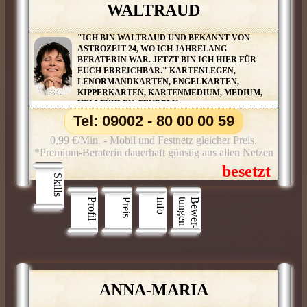
WALTRAUD
"ICH BIN WALTRAUD UND BEKANNT VON
ASTROZEIT 24, WO ICH JAHRELANG
BERATERIN WAR. JETZT BIN ICH HIER FÜR
EUCH ERREICHBAR." KARTENLEGEN,
LENORMANDKARTEN, ENGELKARTEN,
KIPPERKARTEN, KARTENMEDIUM, MEDIUM,
HELLFÜHLEN, PENDELN
Tel: 09002 - 80 00 00 59
0,99 €/Min. - Mobil und Festnetz gleicher Preis.
*Premium-Beraterin dauerhaft günstig aus allen Netzen
Skills
Profil
Preis
Info
n
B
e
w
e
r
­
t
u
n
g
e
ANNA-MARIA