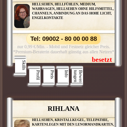
HELLSEHEN, HELLFÜHLEN, MEDIUM,
WAHRSAGEN, HELLSEHEN OHNE HILFSMITTEL,
CHANNELN, ANBINDUNG AN DAS HOHE LICHT,
ENGELKONTAKTE
Tel: 09002 - 80 00 00 88
nur 0,99 €/Min. - Mobil und Festnetz gleicher Preis.
*Premium-Beraterin dauerhaft günstig aus allen Netzen*
Skills
Profil
Preis
Info
n
B
e
w
e
r
­
t
u
n
g
e
RIHLANA
HELLSEHEN, KRISTALLKUGEL, TELEPATHIE,
KARTENLEGEN MIT DEN LENORMANDKARTEN,