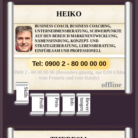
HEIKO
BUSINESS COACH, BUSINESS COACHING,
UNTERNEHMENSBERATUNG, SCHWERPUNKTE
AUF DEN BEREICH MARKENENTWICKLUNG,
NAMENSFINDUNG, KONZEPT- UND
STRATEGIEBERATUNG, LEBENSBERATUNG,
EINFÜHLSAM UND PROFESSIONELL
Tel: 0900 2 - 80 00 00 00
0900 2 - 80 00 00 00 (Besonders günstig, nur 0,99 €/Min
vom Festnetz und vom Handy)
Skills
Profil
Preis
Info
n
B
e
w
e
r
­
t
u
n
g
e