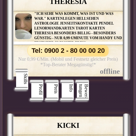
THERESIA
"ICH SEHE WAS KOMMT, WAS IST UND WAS
WAR." KARTENLEGEN HELLSEHEN
ASTROLOGIE JENSEITSKONTAKTE PENDEL
LENORMANDKARTEN TAROT KARTEN
THERESIA BESONDERS BILLIG - BESONDERS
GÜNSTIG - NUR 0,99 €/MINUTE VOM HANDY UND
FESTNETZ GLEICHER PREIS
Tel: 0900 2 - 80 00 00 20
Nur 0,99 €/Min. (Mobil und Festnetz gleicher Preis)
*Top-Berater Megagünstig!*
Skills
Profil
Preis
Info
n
B
e
w
e
r
­
t
u
n
g
e
KICKI