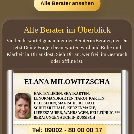
Ich kann es kaum fassen es scheint Wirklichkeit zu werden das hätte
Alle Berater ansehen
ich mir echt nicht träumen lassen. Ich denke das wir uns demnächst
noch mal sprechen müssen. Liebe geht raus an dich.
Alle Berater im Überblick
Vielleicht wartet genau hier der Beraterin/Berater, der Dir
jetzt Deine Fragen beantworten wird und Ruhe und
Klarheit in Dir auslöst. Sieh Dir an, wer frei, im Gespräch
oder offline ist.
ELANA MILOWITZSCHA
KARTENLEGEN, SKATKARTEN,
LENORMANDKARTEN, TAROT KARTEN,
HELLSEHEN, MAGISCHE RITUALE,
SCHUTZRITUALE, KERZENMAGIE,
LIEBESZAUBER, WAHRSAGEN, HELLFÜHLIG ***
BERATUNGEN AUCH IN RUSSISCH
Tel: 09002 - 80 00 00 17