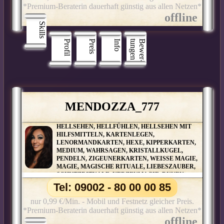
*Premium-Beraterin dauerhaft günstig aus allen Netzen*
Skills
Profil
Preis
Info
n
B
e
w
e
r
­
t
u
n
g
e
MENDOZZA_777
HELLSEHEN, HELLFÜHLEN, HELLSEHEN MIT
HILFSMITTELN, KARTENLEGEN,
LENORMANDKARTEN, HEXE, KIPPERKARTEN,
MEDIUM, WAHRSAGEN, KRISTALLKUGEL,
PENDELN, ZIGEUNERKARTEN, WEISSE MAGIE, M
AGIE, MAGISCHE RITUALE, LIEBESZAUBER, S
CHUTZRITUALE, KERZENMAGIE, RUNEN, P
ARTNERBERATUNG, ORAKELKARTEN, S
Tel: 09002 - 80 00 00 85
ALAMIN-ORAKEL, BAUMPERLENORAKEL UND V
IELE WEITERE ORAKELKARTEN
nur 0,99 €/Min. - Mobil und Festnetz gleicher Preis.
*Premium-Beraterin dauerhaft günstig aus allen Netzen*