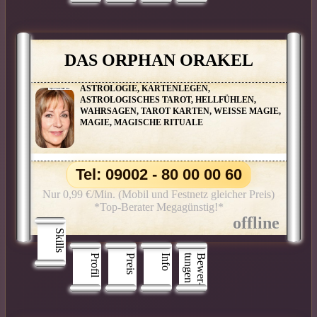
DAS ORPHAN ORAKEL
ASTROLOGIE, KARTENLEGEN,
ASTROLOGISCHES TAROT, HELLFÜHLEN,
WAHRSAGEN, TAROT KARTEN, WEISSE MAGIE,
MAGIE, MAGISCHE RITUALE
Tel: 09002 - 80 00 00 60
Nur 0,99 €/Min. (Mobil und Festnetz gleicher Preis)
*Top-Berater Megagünstig!*
Skills
Profil
Preis
Info
n
B
e
w
e
r
­
t
u
n
g
e