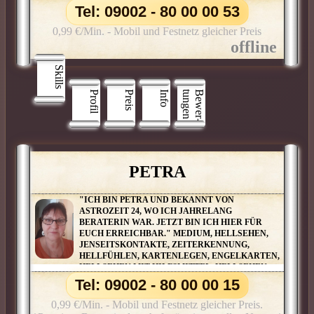
Tel: 09002 - 80 00 00 53
0,99 €/Min. - Mobil und Festnetz gleicher Preis
Skills
Profil
Preis
Info
n
B
e
w
e
r
­
t
u
n
g
e
PETRA
"ICH BIN PETRA UND BEKANNT VON
ASTROZEIT 24, WO ICH JAHRELANG
BERATERIN WAR. JETZT BIN ICH HIER FÜR
EUCH ERREICHBAR." MEDIUM, HELLSEHEN,
JENSEITSKONTAKTE, ZEITERKENNUNG,
HELLFÜHLEN, KARTENLEGEN, ENGELKARTEN,
HELLSEHEN MIT HILFSMITTEL, HELLSEHEN
OHNE HILFSMITTEL, KIPPERKARTEN, PENDELN,
Tel: 09002 - 80 00 00 15
REIKI, WAHRSAGEN, BOTSCHAFTEN AUS DER
GEISTIGEN WELT, CHANNELING,
0,99 €/Min. - Mobil und Festnetz gleicher Preis.
ENGELBOTSCHAFTEN, ENGELKONTAKTE,