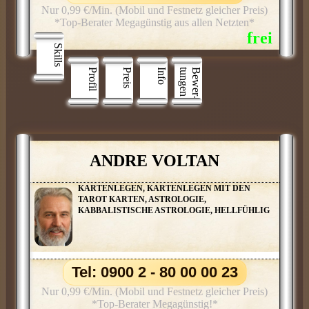
Nur 0,99 €/Min. (Mobil und Festnetz gleicher Preis)
*Top-Berater Megagünstig aus allen Netzten*
Skills
Profil
Preis
Info
n
B
e
w
e
r
­
t
u
n
g
e
ANDRE VOLTAN
KARTENLEGEN, KARTENLEGEN MIT DEN
TAROT KARTEN, ASTROLOGIE,
KABBALISTISCHE ASTROLOGIE, HELLFÜHLIG
Tel: 0900 2 - 80 00 00 23
Nur 0,99 €/Min. (Mobil und Festnetz gleicher Preis)
*Top-Berater Megagünstig!*