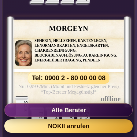
MORGEYN
SEHERIN, HELLSEHEN, KARTENLEGEN,
LENORMANDKARTEN, ENGELSKARTEN,
CHAKRENREINIGUNG,
BLOCKADENAUFLÖSUNG, AURAREINIGUNG,
ENERGIEÜBERTRAGUNG, PENDELN
Tel: 0900 2 - 80 00 00 08
Nur 0,99 €/Min. (Mobil und Festnetz gleicher Preis)
*Top-Berater Megagünstig!*
Skills
Alle Berater
Profil
Preis
Info
n
B
e
w
e
r
­
t
u
n
g
e
NOKII anrufen