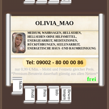
OLIVIA_MAO
MEDIUM, WAHRSAGEN, HELLSEHEN,
HELLSEHEN OHNE HILFSMITTEL,
ENERGIEARBEIT, MEDITATIONEN,
RÜCKFÜHRUNGEN, SEELENARBEIT,
ENERGETISCHE HAUS -UND RAUMREINIGUNG
Tel: 09002 - 80 00 00 86
nur 0,99 €/Min. - Mobil und Festnetz gleicher Preis.
*Premium-Beraterin dauerhaft günstig aus allen Netzen*
Skills
Profil
Preis
Info
n
B
e
w
e
r
­
t
u
n
g
e