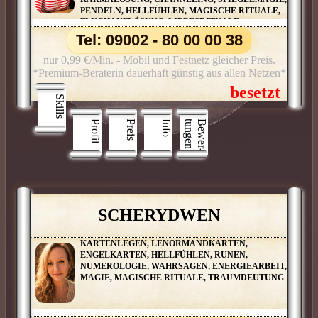
PENDELN, HELLFÜHLEN, MAGISCHE RITUALE,
FLUCHAUFLÖSUNG, LIEBESRITUALE,
MONDRITUALE, SCHUTZRITUALE,
Tel: 09002 - 80 00 00 38
TRAUMDEUTUNG, PARTNERBERATUNG
nur 0,99 €/Min. - Mobil und Festnetz gleicher Preis.
*Premium-Beraterin dauerhaft günstig aus allen Netzen*
Skills
Profil
Preis
Info
n
B
e
w
e
r
­
t
u
n
g
e
SCHERYDWEN
KARTENLEGEN, LENORMANDKARTEN,
ENGELKARTEN, HELLFÜHLEN, RUNEN,
NUMEROLOGIE, WAHRSAGEN, ENERGIEARBEIT,
MAGIE, MAGISCHE RITUALE, TRAUMDEUTUNG