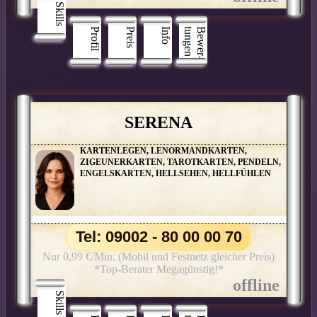
Skills
Profil
Preis
Info
n
B
e
w
e
r
­
t
u
n
g
e
SERENA
KARTENLEGEN, LENORMANDKARTEN,
ZIGEUNERKARTEN, TAROTKARTEN, PENDELN,
ENGELSKARTEN, HELLSEHEN, HELLFÜHLEN
Tel: 09002 - 80 00 00 70
Nur 0,99 €/Min. (Mobil und Festnetz gleicher Preis)
*Top-Berater Megagünstig!*
Skills