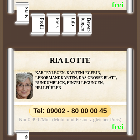
Skills
Profil
Preis
Info
n
B
e
w
e
r
­
t
u
n
g
e
RIA LOTTE
KARTENLEGEN, KARTENLEGERIN,
LENORMANDKARTEN, DAS GROSSE BLATT,
RUNDUMBLICK, EINZELLEGUNGEN,
HELLFÜHLEN
Tel: 09002 - 80 00 00 45
Nur 0,99 €/Min. (Mobil und Festnetz gleicher Preis)
Skills