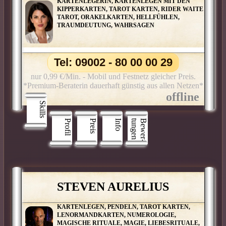
KARTENLEGERIN, KARTENLEGEN MIT DEN
KIPPERKARTEN, TAROT KARTEN, RIDER WAITE
TAROT, ORAKELKARTEN, HELLFÜHLEN,
TRAUMDEUTUNG, WAHRSAGEN
Tel: 09002 - 80 00 00 29
nur 0,99 €/Min. - Mobil und Festnetz gleicher Preis.
*Premium-Beraterin dauerhaft günstig aus allen Netzen*
Skills
Profil
Preis
Info
n
B
e
w
e
r
­
t
u
n
g
e
STEVEN AURELIUS
KARTENLEGEN, PENDELN, TAROT KARTEN,
LENORMANDKARTEN, NUMEROLOGIE,
MAGISCHE RITUALE, MAGIE, LIEBESRITUALE,