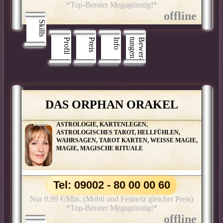
*Top-Berater Megagünstig!*
Skills
Profil
Preis
Info
n
B
e
w
e
r
­
t
u
n
g
e
DAS ORPHAN ORAKEL
ASTROLOGIE, KARTENLEGEN,
ASTROLOGISCHES TAROT, HELLFÜHLEN,
WAHRSAGEN, TAROT KARTEN, WEISSE MAGIE,
MAGIE, MAGISCHE RITUALE
Tel: 09002 - 80 00 00 60
Nur 0,99 €/Min. (Mobil und Festnetz gleicher Preis)
*Top-Berater Megagünstig!*