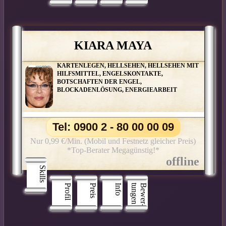
KIARA MAYA
KARTENLEGEN, HELLSEHEN, HELLSEHEN MIT
HILFSMITTEL, ENGELSKONTAKTE,
BOTSCHAFTEN DER ENGEL,
BLOCKADENLÖSUNG, ENERGIEARBEIT
Tel: 0900 2 - 80 00 00 09
Nur 0,99 €/Min. (Mobil und Festnetz gleicher Preis)
*Top-Berater Megagünstig!*
Skills
Profil
Preis
Info
n
B
e
w
e
r
­
t
u
n
g
e