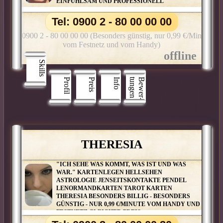
EINFÜHLSAM UND PROFESSIONELL
Tel: 0900 2 - 80 00 00 00
0900 2 - 80 00 00 00 (Besonders günstig, nur 0,99 €/Min
vom Festnetz und vom Handy)
Skills
Profil
Preis
Info
n
B
e
w
e
r
­
t
u
n
g
e
THERESIA
"ICH SEHE WAS KOMMT, WAS IST UND WAS
WAR." KARTENLEGEN HELLSEHEN
ASTROLOGIE JENSEITSKONTAKTE PENDEL
LENORMANDKARTEN TAROT KARTEN
THERESIA BESONDERS BILLIG - BESONDERS
GÜNSTIG - NUR 0,99 €/MINUTE VOM HANDY UND
FESTNETZ GLEICHER PREIS