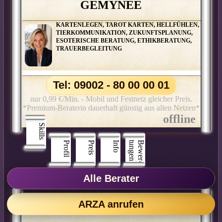
GEMYNEE
KARTENLEGEN, TAROT KARTEN, HELLFÜHLEN,
TIERKOMMUNIKATION, ZUKUNFTSPLANUNG,
ESOTERISCHE BERATUNG, ETHIKBERATUNG,
TRAUERBEGLEITUNG
Tel: 09002 - 80 00 00 01
nur 0,99 €/Min. - Mobil und Festnetz gleicher Preis.
*Premium-Beraterin dauerhaft günstig aus allen Netzen*
Skills
Profil
Preis
Info
n
B
e
w
e
r
­
t
u
n
g
e
Alle Berater
ARZA anrufen
LYF