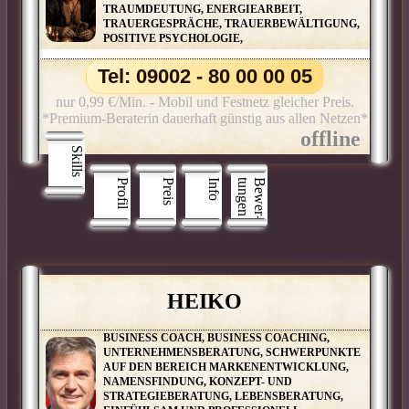
TRAUMDEUTUNG, ENERGIEARBEIT,
TRAUERGESPRÄCHE, TRAUERBEWÄLTIGUNG,
POSITIVE PSYCHOLOGIE,
Tel: 09002 - 80 00 00 05
nur 0,99 €/Min. - Mobil und Festnetz gleicher Preis.
*Premium-Beraterin dauerhaft günstig aus allen Netzen*
Skills
Profil
Preis
Info
n
B
e
w
e
r
­
t
u
n
g
e
HEIKO
BUSINESS COACH, BUSINESS COACHING,
UNTERNEHMENSBERATUNG, SCHWERPUNKTE
AUF DEN BEREICH MARKENENTWICKLUNG,
NAMENSFINDUNG, KONZEPT- UND
STRATEGIEBERATUNG, LEBENSBERATUNG,