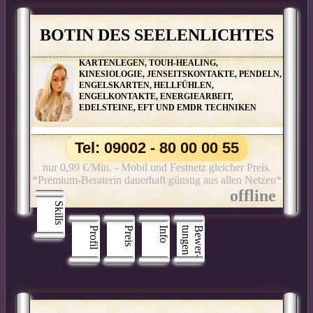
BOTIN DES SEELENLICHTES
KARTENLEGEN, TOUH-HEALING,
KINESIOLOGIE, JENSEITSKONTAKTE, PENDELN,
ENGELSKARTEN, HELLFÜHLEN,
ENGELKONTAKTE, ENERGIEARBEIT,
EDELSTEINE, EFT UND EMDR TECHNIKEN
Tel: 09002 - 80 00 00 55
nur 0,99 €/Min. - Mobil und Festnetz gleicher Preis.
*Premium-Beraterin dauerhaft günstig aus allen Netzen*
Skills
Profil
Preis
Info
n
B
e
w
e
r
­
t
u
n
g
e