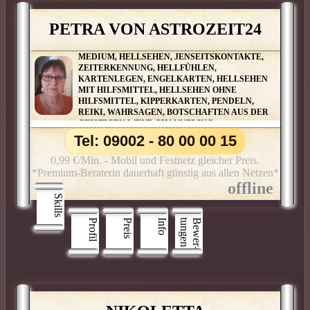
PETRA VON ASTROZEIT24
MEDIUM, HELLSEHEN, JENSEITSKONTAKTE,
ZEITERKENNUNG, HELLFÜHLEN,
KARTENLEGEN, ENGELKARTEN, HELLSEHEN
MIT HILFSMITTEL, HELLSEHEN OHNE
HILFSMITTEL, KIPPERKARTEN, PENDELN,
REIKI, WAHRSAGEN, BOTSCHAFTEN AUS DER
GEISTIGEN WELT, CHANNELING,
ENGELBOTSCHAFTEN, ENGELKONTAKTE,
Tel: 09002 - 80 00 00 15
TIERKOMMUNIKATION
0,99 €/Min. - Mobil und Festnetz gleicher Preis.
*Premium-Beraterin dauerhaft günstig aus allen Netzen*
Skills
Profil
Preis
Info
n
B
e
w
e
r
­
t
u
n
g
e