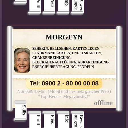
Profil
Preis
Info
n
B
e
w
e
r
­
t
u
n
g
e
MORGEYN
SEHERIN, HELLSEHEN, KARTENLEGEN,
LENORMANDKARTEN, ENGELSKARTEN,
CHAKRENREINIGUNG,
BLOCKADENAUFLÖSUNG, AURAREINIGUNG,
ENERGIEÜBERTRAGUNG, PENDELN
Tel: 0900 2 - 80 00 00 08
Nur 0,99 €/Min. (Mobil und Festnetz gleicher Preis)
*Top-Berater Megagünstig!*
Skills
Profil
Preis
Info
n
B
e
w
e
r
­
t
u
n
g
e