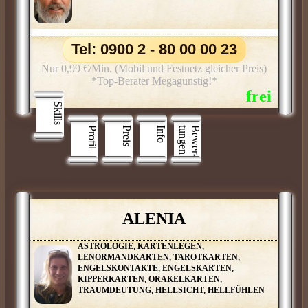
Tel: 0900 2 - 80 00 00 23
Nur 0,99 €/Min. (Mobil und Festnetz gleicher Preis)
*Top-Berater Megagünstig!*
Skills
Profil
Preis
Info
n
B
e
w
e
r
­
t
u
n
g
e
ALENIA
ASTROLOGIE, KARTENLEGEN,
LENORMANDKARTEN, TAROTKARTEN,
ENGELSKONTAKTE, ENGELSKARTEN,
KIPPERKARTEN, ORAKELKARTEN,
TRAUMDEUTUNG, HELLSICHT, HELLFÜHLEN