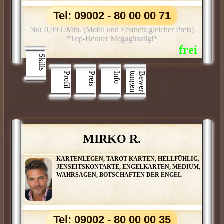
Tel: 09002 - 80 00 00 71
Nur 0,99 €/Min. (Mobil und Festnetz gleicher Preis)
*Top-Berater Megagünstig!*
Skills
Profil
Preis
Info
n
B
e
w
e
r
­
t
u
n
g
e
MIRKO R.
KARTENLEGEN, TAROT KARTEN, HELLFÜHLIG,
JENSEITSKONTAKTE, ENGELKARTEN, MEDIUM,
WAHRSAGEN, BOTSCHAFTEN DER ENGEL
Tel: 09002 - 80 00 00 35