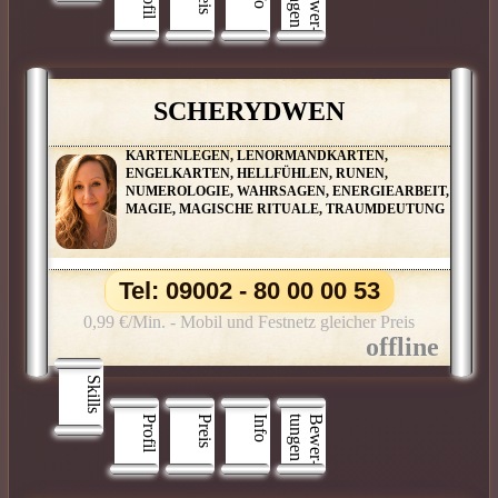
n
B
e
w
e
r
­
t
u
n
g
e
SCHERYDWEN
KARTENLEGEN, LENORMANDKARTEN,
ENGELKARTEN, HELLFÜHLEN, RUNEN,
NUMEROLOGIE, WAHRSAGEN, ENERGIEARBEIT,
MAGIE, MAGISCHE RITUALE, TRAUMDEUTUNG
Tel: 09002 - 80 00 00 53
0,99 €/Min. - Mobil und Festnetz gleicher Preis
Skills
Profil
Preis
Info
n
B
e
w
e
r
­
t
u
n
g
e