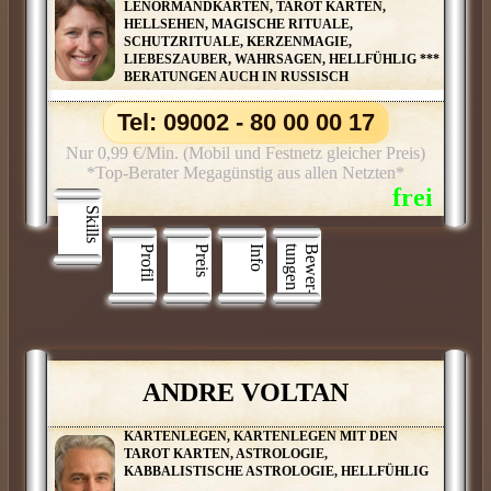
LENORMANDKARTEN, TAROT KARTEN,
HELLSEHEN, MAGISCHE RITUALE,
SCHUTZRITUALE, KERZENMAGIE,
LIEBESZAUBER, WAHRSAGEN, HELLFÜHLIG ***
BERATUNGEN AUCH IN RUSSISCH
Tel: 09002 - 80 00 00 17
Nur 0,99 €/Min. (Mobil und Festnetz gleicher Preis)
*Top-Berater Megagünstig aus allen Netzten*
Skills
Profil
Preis
Info
n
B
e
w
e
r
­
t
u
n
g
e
ANDRE VOLTAN
KARTENLEGEN, KARTENLEGEN MIT DEN
TAROT KARTEN, ASTROLOGIE,
KABBALISTISCHE ASTROLOGIE, HELLFÜHLIG