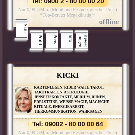
Tel: 0900 2 - 80 00 00 20
Nur 0,99 €/Min. (Mobil und Festnetz gleicher Preis)
*Top-Berater Megagünstig!*
Skills
Profil
Preis
Info
n
B
e
w
e
r
­
t
u
n
g
e
KICKI
KARTENLEGEN, RIDER WAITE TAROT,
TAROTKARTEN, ASTROLOGIE,
JENSEITSKONTAKTE, MEDIUM, RUNEN,
EDELSTEINE, WEISSE MAGIE, MAGISCHE
RITUALE, ENERGIEARBEIT,
TIERKOMMUNIKATION, WAHRSAGEN
Tel: 09002 - 80 00 00 64
Nur 0,99 €/Min. (Mobil und Festnetz gleicher Preis)