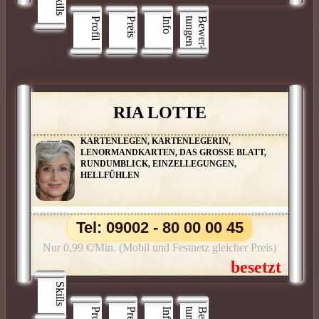
Skills
Profil
Preis
Info
n
B
e
w
e
r
­
t
u
n
g
e
RIA LOTTE
KARTENLEGEN, KARTENLEGERIN,
LENORMANDKARTEN, DAS GROSSE BLATT,
RUNDUMBLICK, EINZELLEGUNGEN,
HELLFÜHLEN
Tel: 09002 - 80 00 00 45
Nur 0,99 €/Min. (Mobil und Festnetz gleicher Preis)
Skills
Profil
Preis
Info