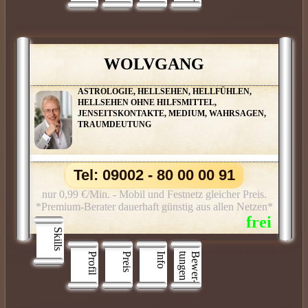
WOLVGANG
ASTROLOGIE, HELLSEHEN, HELLFÜHLEN,
HELLSEHEN OHNE HILFSMITTEL,
JENSEITSKONTAKTE, MEDIUM, WAHRSAGEN,
TRAUMDEUTUNG
Tel: 09002 - 80 00 00 91
nur 0,99 €/Min. - Mobil und Festnetz gleicher Preis.
*Premium-Berater dauerhaft günstig aus allen Netzen*
Skills
Profil
Preis
Info
n
B
e
w
e
r
­
t
u
n
g
e