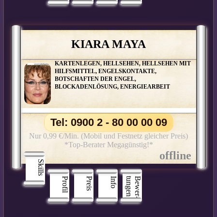
KIARA MAYA
KARTENLEGEN, HELLSEHEN, HELLSEHEN MIT
HILFSMITTEL, ENGELSKONTAKTE,
BOTSCHAFTEN DER ENGEL,
BLOCKADENLÖSUNG, ENERGIEARBEIT
Tel: 0900 2 - 80 00 00 09
Nur 0,99 €/Min. (Mobil und Festnetz gleicher Preis)
*Top-Berater Megagünstig!*
Skills
Profil
Preis
Info
n
B
e
w
e
r
­
t
u
n
g
e