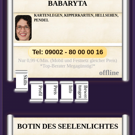
BABARYTA
KARTENLEGEN, KIPPERKARTEN, HELLSEHEN,
PENDEL
Tel: 09002 - 80 00 00 16
Nur 0,99 €/Min. (Mobil und Festnetz gleicher Preis)
*Top-Berater Megagünstig!*
Skills
Profil
Preis
Info
n
B
e
w
e
r
­
t
u
n
g
e
BOTIN DES SEELENLICHTES