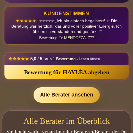
KUNDENSTIMMEN
★★★★★
„⭐⭐⭐⭐⭐ „Ich bin einfach begeistert! ✨ Die
Beratung war herzlich, klar und voller positiver Energie. Ich
fühle mich verstanden und gestärkt."“
Bewertung für MENDOZZA_777
★★★★★
5,0 / 5
aus 1 Bewertung - lesen
Bewertung für HAYLÈA abgeben
★★★★★
Petra
Liebe HAYLÈA, danke für deine Tipps ich versuche es einfach mal
Alle Berater ansehen
und vielleicht ist es einfach wirklich nur eine Blockade die mich so
festhält 🫶
Alle Berater im Überblick
Vielleicht wartet genau hier der Beraterin/Berater, der Dir