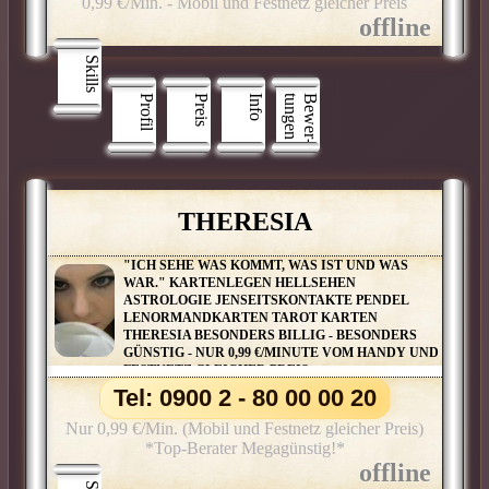
0,99 €/Min. - Mobil und Festnetz gleicher Preis
Skills
Profil
Preis
Info
n
B
e
w
e
r
­
t
u
n
g
e
THERESIA
"ICH SEHE WAS KOMMT, WAS IST UND WAS
WAR." KARTENLEGEN HELLSEHEN
ASTROLOGIE JENSEITSKONTAKTE PENDEL
LENORMANDKARTEN TAROT KARTEN
THERESIA BESONDERS BILLIG - BESONDERS
GÜNSTIG - NUR 0,99 €/MINUTE VOM HANDY UND
FESTNETZ GLEICHER PREIS
Tel: 0900 2 - 80 00 00 20
Nur 0,99 €/Min. (Mobil und Festnetz gleicher Preis)
*Top-Berater Megagünstig!*