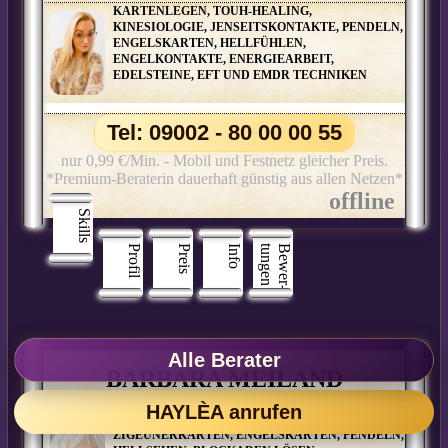
KARTENLEGEN, TOUH-HEALING,
KINESIOLOGIE, JENSEITSKONTAKTE, PENDELN,
ENGELSKARTEN, HELLFÜHLEN,
ENGELKONTAKTE, ENERGIEARBEIT,
EDELSTEINE, EFT UND EMDR TECHNIKEN
Tel: 09002 - 80 00 00 55
nur 0,99 €/Min. - Mobil und Festnetz gleicher Preis.
*Premium-Beraterin dauerhaft günstig aus allen Netzen*
Skills
Profil
Preis
Info
n
B
e
w
e
r
­
t
u
n
g
e
Alle Berater
BARBARA MEILAND
HAYLÈA anrufen
KARTENLEGEN, LENORMANDKARTEN,
ZIGEUNERKARTEN, ENGELSKARTEN, PENDELN,