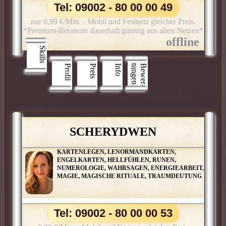
KARMISCHE PARTNER, KARMISCHE
Tel: 09002 - 80 00 00 49
VERBUNDENHEITEN, KARMISCHE
VERSTRICKUNGEN, MAGISCHE RITUALE,
nur 0,99 €/Min. - Mobil und Festnetz gleicher Preis.
RAUHNACHTSRITUALE
*Premium-Beraterin dauerhaft günstig aus allen Netzen*
Skills
Profil
Preis
Info
n
B
e
w
e
r
­
t
u
n
g
e
SCHERYDWEN
KARTENLEGEN, LENORMANDKARTEN,
ENGELKARTEN, HELLFÜHLEN, RUNEN,
NUMEROLOGIE, WAHRSAGEN, ENERGIEARBEIT,
MAGIE, MAGISCHE RITUALE, TRAUMDEUTUNG
Tel: 09002 - 80 00 00 53