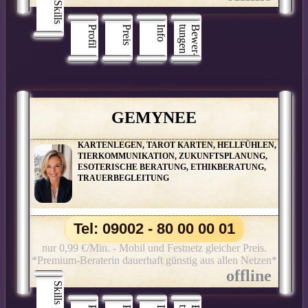
Skills
Profil
Preis
Info
n
B
e
w
e
r
­
t
u
n
g
e
GEMYNEE
KARTENLEGEN, TAROT KARTEN, HELLFÜHLEN,
TIERKOMMUNIKATION, ZUKUNFTSPLANUNG,
ESOTERISCHE BERATUNG, ETHIKBERATUNG,
TRAUERBEGLEITUNG
Tel: 09002 - 80 00 00 01
nur 0,99 €/Min. - Mobil und Festnetz gleicher Preis.
*Premium-Beraterin dauerhaft günstig aus allen Netzen*
Skills