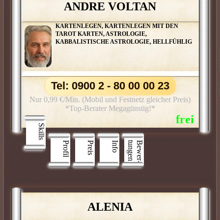
ANDRE VOLTAN
KARTENLEGEN, KARTENLEGEN MIT DEN
TAROT KARTEN, ASTROLOGIE,
KABBALISTISCHE ASTROLOGIE, HELLFÜHLIG
Tel: 0900 2 - 80 00 00 23
Nur 0,99 €/Min. (Mobil und Festnetz gleicher Preis)
*Top-Berater Megagünstig!*
Skills
Profil
Preis
Info
n
B
e
w
e
r
­
t
u
n
g
e
ALENIA