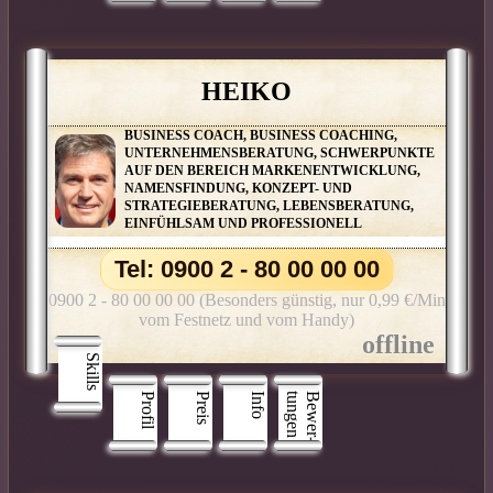
HEIKO
BUSINESS COACH, BUSINESS COACHING,
UNTERNEHMENSBERATUNG, SCHWERPUNKTE
AUF DEN BEREICH MARKENENTWICKLUNG,
NAMENSFINDUNG, KONZEPT- UND
STRATEGIEBERATUNG, LEBENSBERATUNG,
EINFÜHLSAM UND PROFESSIONELL
Tel: 0900 2 - 80 00 00 00
0900 2 - 80 00 00 00 (Besonders günstig, nur 0,99 €/Min
vom Festnetz und vom Handy)
Skills
Profil
Preis
Info
n
B
e
w
e
r
­
t
u
n
g
e