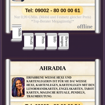
Tel: 09002 - 80 00 00 61
Nur 0,99 €/Min. (Mobil und Festnetz gleicher Preis)
*Top-Berater Megagünstig!*
Skills
Profil
Preis
Info
n
B
e
w
e
r
­
t
u
n
g
e
AHRADIA
ERFAHRENE WEISSE HEXE UND
KARTENLEGERIN IST FÜR SIE DA! WEISSE
HEXE, KARTENLEGEN, KARTENLEGEN MIT DEN
LENORMANDKARTEN, ENGELSKARTEN, TAROT
KARTEN, MAGISCHE RITUALE, PENDELN,
TRAUMDEUTUNG