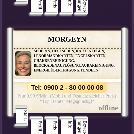
Profil
Preis
Info
n
B
e
w
e
r
­
t
u
n
g
e
MORGEYN
SEHERIN, HELLSEHEN, KARTENLEGEN,
LENORMANDKARTEN, ENGELSKARTEN,
CHAKRENREINIGUNG,
BLOCKADENAUFLÖSUNG, AURAREINIGUNG,
ENERGIEÜBERTRAGUNG, PENDELN
Tel: 0900 2 - 80 00 00 08
Nur 0,99 €/Min. (Mobil und Festnetz gleicher Preis)
*Top-Berater Megagünstig!*
Skills
Profil
Preis
Info
n
B
e
w
e
r
­
t
u
n
g
e