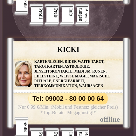
Skills
Profil
Preis
Info
n
B
e
w
e
r
­
t
u
n
g
e
KICKI
KARTENLEGEN, RIDER WAITE TAROT,
TAROTKARTEN, ASTROLOGIE,
JENSEITSKONTAKTE, MEDIUM, RUNEN,
EDELSTEINE, WEISSE MAGIE, MAGISCHE
RITUALE, ENERGIEARBEIT,
TIERKOMMUNIKATION, WAHRSAGEN
Tel: 09002 - 80 00 00 64
Nur 0,99 €/Min. (Mobil und Festnetz gleicher Preis)
*Top-Berater Megagünstig!*
Skills
Info