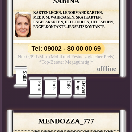
SABINA
KARTENLEGEN, LENORMANDKARTEN,
MEDIUM, WAHRSAGEN, SKATKARTEN,
ENGELSKARTEN, HELLFÜHLEN, HELLSEHEN,
ENGELKONTAKTE, JENSEITSKONTAKTE
Tel: 09002 - 80 00 00 69
Nur 0,99 €/Min. (Mobil und Festnetz gleicher Preis)
*Top-Berater Megagünstig!*
Skills
Profil
Preis
Info
n
B
e
w
e
r
­
t
u
n
g
e
MENDOZZA_777