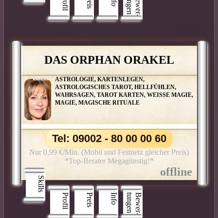
Profil
Preis
n
B
e
w
e
r
­
t
u
n
g
e
DAS ORPHAN ORAKEL
ASTROLOGIE, KARTENLEGEN,
ASTROLOGISCHES TAROT, HELLFÜHLEN,
WAHRSAGEN, TAROT KARTEN, WEISSE MAGIE,
MAGIE, MAGISCHE RITUALE
Tel: 09002 - 80 00 00 60
Nur 0,99 €/Min. (Mobil und Festnetz gleicher Preis)
*Top-Berater Megagünstig!*
Skills
Profil
Preis
Info
n
B
e
w
e
r
­
t
u
n
g
e