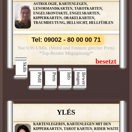
ASTROLOGIE, KARTENLEGEN,
LENORMANDKARTEN, TAROTKARTEN,
ENGELSKONTAKTE, ENGELSKARTEN,
KIPPERKARTEN, ORAKELKARTEN,
TRAUMDEUTUNG, HELLSICHT, HELLFÜHLEN
Tel: 09002 - 80 00 00 71
Nur 0,99 €/Min. (Mobil und Festnetz gleicher Preis)
*Top-Berater Megagünstig!*
Skills
Profil
Preis
Info
n
B
e
w
e
r
­
t
u
n
g
e
YLÉS
KARTENLEGERIN, KARTENLEGEN MIT DEN
KIPPERKARTEN, TAROT KARTEN, RIDER WAITE