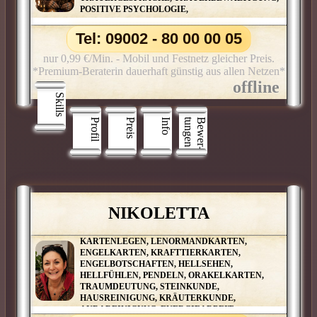
POSITIVE PSYCHOLOGIE,
Tel: 09002 - 80 00 00 05
nur 0,99 €/Min. - Mobil und Festnetz gleicher Preis.
*Premium-Beraterin dauerhaft günstig aus allen Netzen*
Skills
Profil
Preis
Info
n
B
e
w
e
r
­
t
u
n
g
e
NIKOLETTA
KARTENLEGEN, LENORMANDKARTEN,
ENGELKARTEN, KRAFTTIERKARTEN,
ENGELBOTSCHAFTEN, HELLSEHEN,
HELLFÜHLEN, PENDELN, ORAKELKARTEN,
TRAUMDEUTUNG, STEINKUNDE,
HAUSREINIGUNG, KRÄUTERKUNDE,
AURAREINIGUNG, ENERGIEARBEIT,