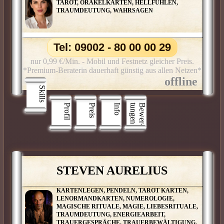
TAROT, ORAKELKARTEN, HELLFÜHLEN,
TRAUMDEUTUNG, WAHRSAGEN
Tel: 09002 - 80 00 00 29
nur 0,99 €/Min. - Mobil und Festnetz gleicher Preis.
*Premium-Beraterin dauerhaft günstig aus allen Netzen*
Skills
Profil
Preis
Info
n
B
e
w
e
r
­
t
u
n
g
e
STEVEN AURELIUS
KARTENLEGEN, PENDELN, TAROT KARTEN,
LENORMANDKARTEN, NUMEROLOGIE,
MAGISCHE RITUALE, MAGIE, LIEBESRITUALE,
TRAUMDEUTUNG, ENERGIEARBEIT,
TRAUERGESPRÄCHE, TRAUERBEWÄLTIGUNG,