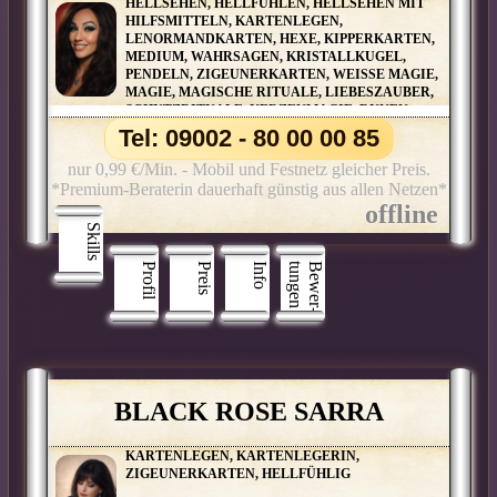
HELLSEHEN, HELLFÜHLEN, HELLSEHEN MIT
HILFSMITTELN, KARTENLEGEN,
LENORMANDKARTEN, HEXE, KIPPERKARTEN,
MEDIUM, WAHRSAGEN, KRISTALLKUGEL,
PENDELN, ZIGEUNERKARTEN, WEISSE MAGIE, M
AGIE, MAGISCHE RITUALE, LIEBESZAUBER, S
CHUTZRITUALE, KERZENMAGIE, RUNEN, P
ARTNERBERATUNG, ORAKELKARTEN, S
Tel: 09002 - 80 00 00 85
ALAMIN-ORAKEL, BAUMPERLENORAKEL UND V
IELE WEITERE ORAKELKARTEN
nur 0,99 €/Min. - Mobil und Festnetz gleicher Preis.
*Premium-Beraterin dauerhaft günstig aus allen Netzen*
Skills
Profil
Preis
Info
n
B
e
w
e
r
­
t
u
n
g
e
BLACK ROSE SARRA
KARTENLEGEN, KARTENLEGERIN,
ZIGEUNERKARTEN, HELLFÜHLIG