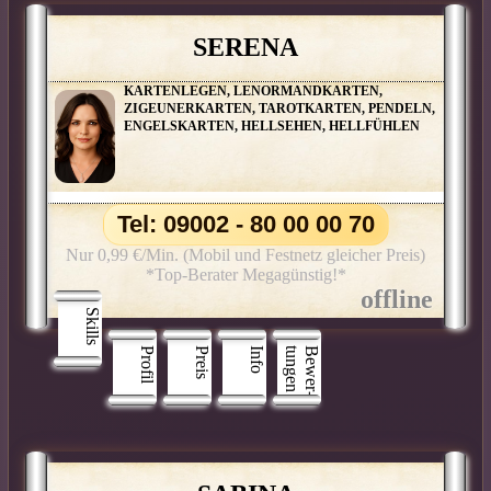
SERENA
KARTENLEGEN, LENORMANDKARTEN,
ZIGEUNERKARTEN, TAROTKARTEN, PENDELN,
ENGELSKARTEN, HELLSEHEN, HELLFÜHLEN
Tel: 09002 - 80 00 00 70
Nur 0,99 €/Min. (Mobil und Festnetz gleicher Preis)
*Top-Berater Megagünstig!*
Skills
Profil
Preis
Info
n
B
e
w
e
r
­
t
u
n
g
e