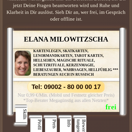
jetzt Deine Fragen beantworten wird und Ruhe und
Klarheit in Dir auslöst. Sieh Dir an, wer frei, im Gespräch
oder offline ist.
ELANA MILOWITZSCHA
KARTENLEGEN, SKATKARTEN,
LENORMANDKARTEN, TAROT KARTEN,
HELLSEHEN, MAGISCHE RITUALE,
SCHUTZRITUALE, KERZENMAGIE,
LIEBESZAUBER, WAHRSAGEN, HELLFÜHLIG ***
BERATUNGEN AUCH IN RUSSISCH
Tel: 09002 - 80 00 00 17
Nur 0,99 €/Min. (Mobil und Festnetz gleicher Preis)
*Top-Berater Megagünstig aus allen Netzten*
Skills
Profil
Preis
Info
n
B
e
w
e
r
­
t
u
n
g
e