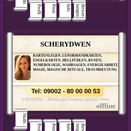
Profil
Preis
Info
n
B
e
w
e
r
­
t
u
n
g
e
SCHERYDWEN
KARTENLEGEN, LENORMANDKARTEN,
ENGELKARTEN, HELLFÜHLEN, RUNEN,
NUMEROLOGIE, WAHRSAGEN, ENERGIEARBEIT,
MAGIE, MAGISCHE RITUALE, TRAUMDEUTUNG
Tel: 09002 - 80 00 00 53
0,99 €/Min. - Mobil und Festnetz gleicher Preis
Skills
Profil
Preis
Info
n
B
e
w
e
r
­
t
u
n
g
e