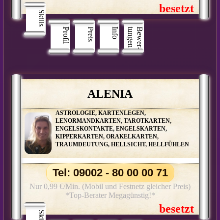
Skills
Profil
Preis
Info
n
B
e
w
e
r
­
t
u
n
g
e
ALENIA
ASTROLOGIE, KARTENLEGEN,
LENORMANDKARTEN, TAROTKARTEN,
ENGELSKONTAKTE, ENGELSKARTEN,
KIPPERKARTEN, ORAKELKARTEN,
TRAUMDEUTUNG, HELLSICHT, HELLFÜHLEN
Tel: 09002 - 80 00 00 71
Nur 0,99 €/Min. (Mobil und Festnetz gleicher Preis)
*Top-Berater Megagünstig!*
Skills