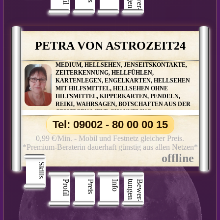
PETRA VON ASTROZEIT24
MEDIUM, HELLSEHEN, JENSEITSKONTAKTE,
ZEITERKENNUNG, HELLFÜHLEN,
KARTENLEGEN, ENGELKARTEN, HELLSEHEN
MIT HILFSMITTEL, HELLSEHEN OHNE
HILFSMITTEL, KIPPERKARTEN, PENDELN,
REIKI, WAHRSAGEN, BOTSCHAFTEN AUS DER
GEISTIGEN WELT, CHANNELING,
ENGELBOTSCHAFTEN, ENGELKONTAKTE,
Tel: 09002 - 80 00 00 15
TIERKOMMUNIKATION
0,99 €/Min. - Mobil und Festnetz gleicher Preis.
*Premium-Beraterin dauerhaft günstig aus allen Netzen*
Skills
Profil
Preis
Info
n
B
e
w
e
r
­
t
u
n
g
e