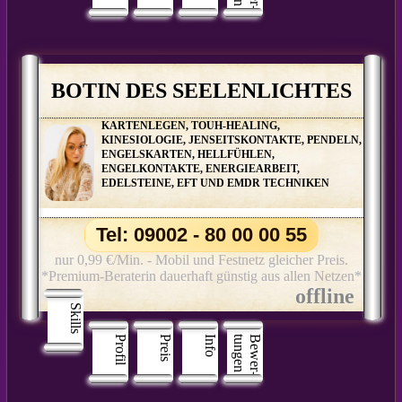
BOTIN DES SEELENLICHTES
KARTENLEGEN, TOUH-HEALING,
KINESIOLOGIE, JENSEITSKONTAKTE, PENDELN,
ENGELSKARTEN, HELLFÜHLEN,
ENGELKONTAKTE, ENERGIEARBEIT,
EDELSTEINE, EFT UND EMDR TECHNIKEN
Tel: 09002 - 80 00 00 55
nur 0,99 €/Min. - Mobil und Festnetz gleicher Preis.
*Premium-Beraterin dauerhaft günstig aus allen Netzen*
Skills
Profil
Preis
Info
n
B
e
w
e
r
­
t
u
n
g
e