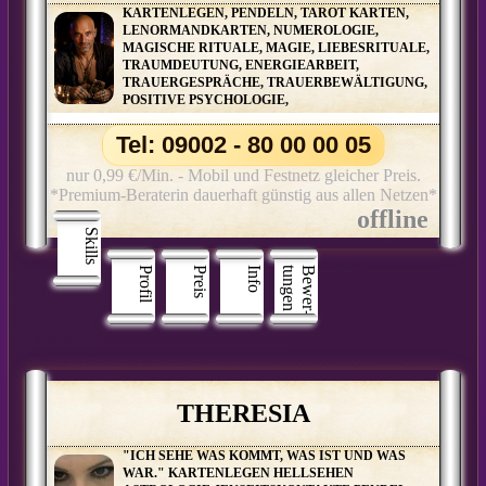
KARTENLEGEN, PENDELN, TAROT KARTEN,
LENORMANDKARTEN, NUMEROLOGIE,
MAGISCHE RITUALE, MAGIE, LIEBESRITUALE,
TRAUMDEUTUNG, ENERGIEARBEIT,
TRAUERGESPRÄCHE, TRAUERBEWÄLTIGUNG,
POSITIVE PSYCHOLOGIE,
Tel: 09002 - 80 00 00 05
nur 0,99 €/Min. - Mobil und Festnetz gleicher Preis.
*Premium-Beraterin dauerhaft günstig aus allen Netzen*
Skills
Profil
Preis
Info
n
B
e
w
e
r
­
t
u
n
g
e
THERESIA
"ICH SEHE WAS KOMMT, WAS IST UND WAS
WAR." KARTENLEGEN HELLSEHEN