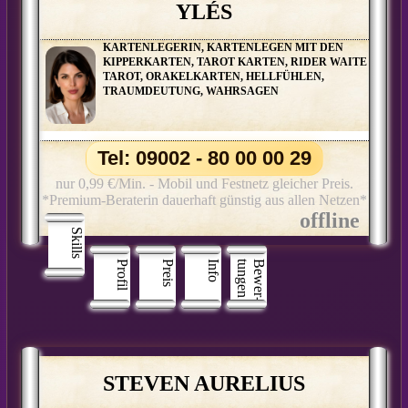
YLÉS
KARTENLEGERIN, KARTENLEGEN MIT DEN
KIPPERKARTEN, TAROT KARTEN, RIDER WAITE
TAROT, ORAKELKARTEN, HELLFÜHLEN,
TRAUMDEUTUNG, WAHRSAGEN
Tel: 09002 - 80 00 00 29
nur 0,99 €/Min. - Mobil und Festnetz gleicher Preis.
*Premium-Beraterin dauerhaft günstig aus allen Netzen*
Skills
Profil
Preis
Info
n
B
e
w
e
r
­
t
u
n
g
e
STEVEN AURELIUS