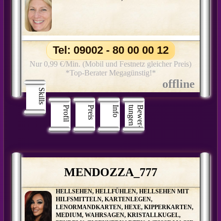
Tel: 09002 - 80 00 00 12
Nur 0,99 €/Min. (Mobil und Festnetz gleicher Preis)
*Top-Berater Megagünstig!*
Skills
Profil
Preis
Info
n
B
e
w
e
r
­
t
u
n
g
e
MENDOZZA_777
HELLSEHEN, HELLFÜHLEN, HELLSEHEN MIT
HILFSMITTELN, KARTENLEGEN,
LENORMANDKARTEN, HEXE, KIPPERKARTEN,
MEDIUM, WAHRSAGEN, KRISTALLKUGEL,