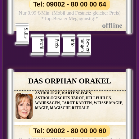
Tel: 09002 - 80 00 00 64
Nur 0,99 €/Min. (Mobil und Festnetz gleicher Preis)
*Top-Berater Megagünstig!*
Skills
Profil
Preis
Info
n
B
e
w
e
r
­
t
u
n
g
e
DAS ORPHAN ORAKEL
ASTROLOGIE, KARTENLEGEN,
ASTROLOGISCHES TAROT, HELLFÜHLEN,
WAHRSAGEN, TAROT KARTEN, WEISSE MAGIE,
MAGIE, MAGISCHE RITUALE
Tel: 09002 - 80 00 00 60