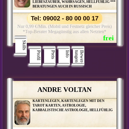
LIEBESZAUBER, WAHRSAGEN, HELLFÜHLIG ***
BERATUNGEN AUCH IN RUSSISCH
Tel: 09002 - 80 00 00 17
Nur 0,99 €/Min. (Mobil und Festnetz gleicher Preis)
*Top-Berater Megagünstig aus allen Netzten*
Skills
Profil
Preis
Info
n
B
e
w
e
r
­
t
u
n
g
e
ANDRE VOLTAN
KARTENLEGEN, KARTENLEGEN MIT DEN
TAROT KARTEN, ASTROLOGIE,
KABBALISTISCHE ASTROLOGIE, HELLFÜHLIG