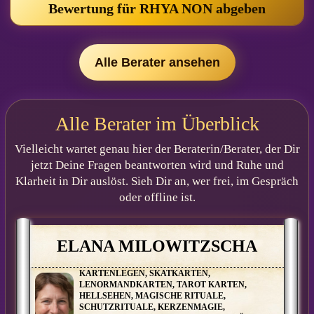
Bewertung für RHYA NON abgeben
Für RHYA NON wurden noch keine freigegebenen Bewertungen
eingetragen.
Alle Berater ansehen
Alle Berater im Überblick
Vielleicht wartet genau hier der Beraterin/Berater, der Dir
jetzt Deine Fragen beantworten wird und Ruhe und
Klarheit in Dir auslöst. Sieh Dir an, wer frei, im Gespräch
oder offline ist.
ELANA MILOWITZSCHA
KARTENLEGEN, SKATKARTEN,
LENORMANDKARTEN, TAROT KARTEN,
HELLSEHEN, MAGISCHE RITUALE,
SCHUTZRITUALE, KERZENMAGIE,