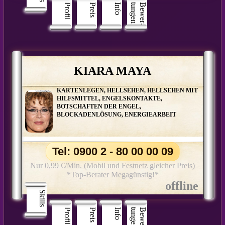
Profil
Preis
Info
n
B
e
w
e
r
­
t
u
n
g
e
KIARA MAYA
KARTENLEGEN, HELLSEHEN, HELLSEHEN MIT
HILFSMITTEL, ENGELSKONTAKTE,
BOTSCHAFTEN DER ENGEL,
BLOCKADENLÖSUNG, ENERGIEARBEIT
Tel: 0900 2 - 80 00 00 09
Nur 0,99 €/Min. (Mobil und Festnetz gleicher Preis)
*Top-Berater Megagünstig!*
Skills
Profil
Preis
Info
n
B
e
w
e
r
­
t
u
n
g
e