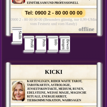
EINFÜHLSAM UND PROFESSIONELL
Tel: 0900 2 - 80 00 00 00
0900 2 - 80 00 00 00 (Besonders günstig, nur 0,99 €/Min
vom Festnetz und vom Handy)
Skills
Profil
Preis
Info
n
B
e
w
e
r
­
t
u
n
g
e
KICKI
KARTENLEGEN, RIDER WAITE TAROT,
TAROTKARTEN, ASTROLOGIE,
JENSEITSKONTAKTE, MEDIUM, RUNEN,
EDELSTEINE, WEISSE MAGIE, MAGISCHE
RITUALE, ENERGIEARBEIT,
TIERKOMMUNIKATION, WAHRSAGEN