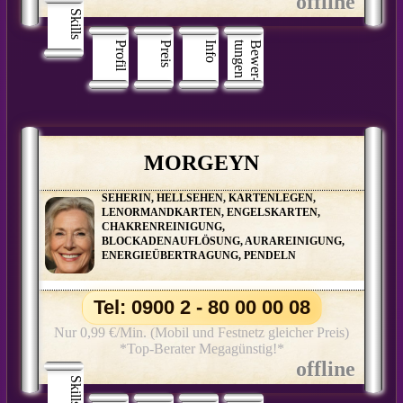
Skills
Profil
Preis
Info
n
B
e
w
e
r
­
t
u
n
g
e
MORGEYN
SEHERIN, HELLSEHEN, KARTENLEGEN,
LENORMANDKARTEN, ENGELSKARTEN,
CHAKRENREINIGUNG,
BLOCKADENAUFLÖSUNG, AURAREINIGUNG,
ENERGIEÜBERTRAGUNG, PENDELN
Tel: 0900 2 - 80 00 00 08
Nur 0,99 €/Min. (Mobil und Festnetz gleicher Preis)
*Top-Berater Megagünstig!*
Skills