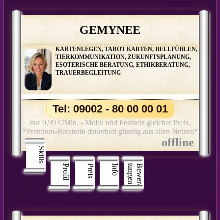
GEMYNEE
KARTENLEGEN, TAROT KARTEN, HELLFÜHLEN,
TIERKOMMUNIKATION, ZUKUNFTSPLANUNG,
ESOTERISCHE BERATUNG, ETHIKBERATUNG,
TRAUERBEGLEITUNG
Tel: 09002 - 80 00 00 01
nur 0,99 €/Min. - Mobil und Festnetz gleicher Preis.
*Premium-Beraterin dauerhaft günstig aus allen Netzen*
Skills
Profil
Preis
Info
n
B
e
w
e
r
­
t
u
n
g
e