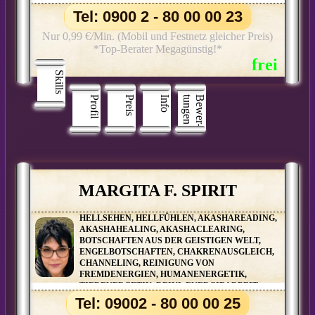
Tel: 0900 2 - 80 00 00 23
Nur 0,99 €/Min. (Mobil und Festnetz gleicher Preis)
*Top-Berater Megagünstig!*
Skills
Profil
Preis
Info
n
B
e
w
e
r
­
t
u
n
g
e
MARGITA F. SPIRIT
HELLSEHEN, HELLFÜHLEN, AKASHAREADING,
AKASHAHEALING, AKASHACLEARING,
BOTSCHAFTEN AUS DER GEISTIGEN WELT,
ENGELBOTSCHAFTEN, CHAKRENAUSGLEICH,
CHANNELING, REINIGUNG VON
FREMDENERGIEN, HUMANENERGETIK,
TIERENERGETIK, REIKI, ENERGIEARBEIT,
TIERKOMMUNIKATION, AURAREINIGUNG,
Tel: 09002 - 80 00 00 25
KARMAREINIGUNG, LICHTARBEIT, KARMISCHE