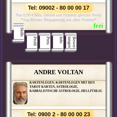
Tel: 09002 - 80 00 00 17
Nur 0,99 €/Min. (Mobil und Festnetz gleicher Preis)
*Top-Berater Megagünstig aus allen Netzten*
Skills
Profil
Preis
Info
n
B
e
w
e
r
­
t
u
n
g
e
ANDRE VOLTAN
KARTENLEGEN, KARTENLEGEN MIT DEN
TAROT KARTEN, ASTROLOGIE,
KABBALISTISCHE ASTROLOGIE, HELLFÜHLIG
Tel: 0900 2 - 80 00 00 23