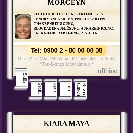
MORGEYN
SEHERIN, HELLSEHEN, KARTENLEGEN,
LENORMANDKARTEN, ENGELSKARTEN,
CHAKRENREINIGUNG,
BLOCKADENAUFLÖSUNG, AURAREINIGUNG,
ENERGIEÜBERTRAGUNG, PENDELN
Tel: 0900 2 - 80 00 00 08
Nur 0,99 €/Min. (Mobil und Festnetz gleicher Preis)
*Top-Berater Megagünstig!*
Skills
Profil
Preis
Info
n
B
e
w
e
r
­
t
u
n
g
e
KIARA MAYA