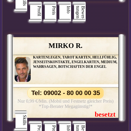
Skills
Profil
Preis
Info
n
B
e
w
e
r
­
t
u
n
g
e
MIRKO R.
KARTENLEGEN, TAROT KARTEN, HELLFÜHLIG,
JENSEITSKONTAKTE, ENGELKARTEN, MEDIUM,
WAHRSAGEN, BOTSCHAFTEN DER ENGEL
Tel: 09002 - 80 00 00 35
Nur 0,99 €/Min. (Mobil und Festnetz gleicher Preis)
*Top-Berater Megagünstig!*
Skills
Profil
Preis
Info