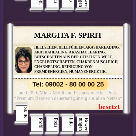
n
B
e
w
e
r
­
t
u
n
g
e
MARGITA F. SPIRIT
HELLSEHEN, HELLFÜHLEN, AKASHAREADING,
AKASHAHEALING, AKASHACLEARING,
BOTSCHAFTEN AUS DER GEISTIGEN WELT,
ENGELBOTSCHAFTEN, CHAKRENAUSGLEICH,
CHANNELING, REINIGUNG VON
FREMDENERGIEN, HUMANENERGETIK,
TIERENERGETIK, REIKI, ENERGIEARBEIT,
TIERKOMMUNIKATION, AURAREINIGUNG,
Tel: 09002 - 80 00 00 25
KARMAREINIGUNG, LICHTARBEIT, KARMISCHE
VERSTRICKUNGEN
nur 0,99 €/Min. - Mobil und Festnetz gleicher Preis.
*Premium-Beraterin dauerhaft günstig aus allen Netzen*
Skills
Profil
Preis
Info
n
B
e
w
e
r
­
t
u
n
g
e