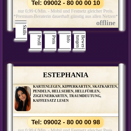
Tel: 09002 - 80 00 00 10
nur 0,99 €/Min. - Mobil und Festnetz gleicher Preis.
*Premium-Beraterin dauerhaft günstig aus allen Netzen*
Skills
Profil
Preis
Info
n
B
e
w
e
r
­
t
u
n
g
e
ESTEPHANIA
KARTENLEGEN, KIPPERKARTEN, SKATKARTEN,
PENDELN, HELLSEHEN, HELLFÜHLEN,
ZIGEUNERKARTEN, TRAUMDEUTUNG,
KAFFEESATZ LESEN
Tel: 09002 - 80 00 00 98
nur 0,99 €/Min. - Mobil und Festnetz gleicher Preis.