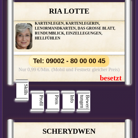
RIA LOTTE
KARTENLEGEN, KARTENLEGERIN,
LENORMANDKARTEN, DAS GROSSE BLATT,
RUNDUMBLICK, EINZELLEGUNGEN,
HELLFÜHLEN
Tel: 09002 - 80 00 00 45
Nur 0,99 €/Min. (Mobil und Festnetz gleicher Preis)
Skills
Profil
Preis
Info
n
B
e
w
e
r
­
t
u
n
g
e
SCHERYDWEN