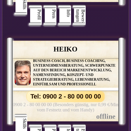
Skills
Profil
Preis
Info
n
B
e
w
e
r
­
t
u
n
g
e
HEIKO
BUSINESS COACH, BUSINESS COACHING,
UNTERNEHMENSBERATUNG, SCHWERPUNKTE
AUF DEN BEREICH MARKENENTWICKLUNG,
NAMENSFINDUNG, KONZEPT- UND
STRATEGIEBERATUNG, LEBENSBERATUNG,
EINFÜHLSAM UND PROFESSIONELL
Tel: 0900 2 - 80 00 00 00
0900 2 - 80 00 00 00 (Besonders günstig, nur 0,99 €/Min
vom Festnetz und vom Handy)
Skills