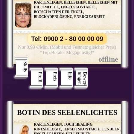
KARTENLEGEN, HELLSEHEN, HELLSEHEN MIT
HILFSMITTEL, ENGELSKONTAKTE,
BOTSCHAFTEN DER ENGEL,
BLOCKADENLÖSUNG, ENERGIEARBEIT
Tel: 0900 2 - 80 00 00 09
Nur 0,99 €/Min. (Mobil und Festnetz gleicher Preis)
*Top-Berater Megagünstig!*
Skills
Profil
Preis
Info
n
B
e
w
e
r
­
t
u
n
g
e
BOTIN DES SEELENLICHTES
KARTENLEGEN, TOUH-HEALING,
KINESIOLOGIE, JENSEITSKONTAKTE, PENDELN,
ENGELSKARTEN, HELLFÜHLEN,