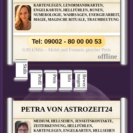
KARTENLEGEN, LENORMANDKARTEN,
ENGELKARTEN, HELLFÜHLEN, RUNEN,
NUMEROLOGIE, WAHRSAGEN, ENERGIEARBEIT,
MAGIE, MAGISCHE RITUALE, TRAUMDEUTUNG
Tel: 09002 - 80 00 00 53
0,99 €/Min. - Mobil und Festnetz gleicher Preis
Skills
Profil
Preis
Info
n
B
e
w
e
r
­
t
u
n
g
e
PETRA VON ASTROZEIT24
MEDIUM, HELLSEHEN, JENSEITSKONTAKTE,
ZEITERKENNUNG, HELLFÜHLEN,
KARTENLEGEN, ENGELKARTEN, HELLSEHEN