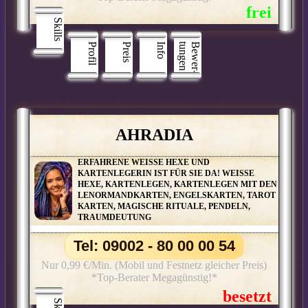
Skills
Profil
Preis
Info
n
B
e
w
e
r
­
t
u
n
g
e
AHRADIA
ERFAHRENE WEISSE HEXE UND
KARTENLEGERIN IST FÜR SIE DA! WEISSE
HEXE, KARTENLEGEN, KARTENLEGEN MIT DEN
LENORMANDKARTEN, ENGELSKARTEN, TAROT
KARTEN, MAGISCHE RITUALE, PENDELN,
TRAUMDEUTUNG
Tel: 09002 - 80 00 00 54
Nur 0,99 €/Min. (Mobil und Festnetz gleicher Preis)
*Top-Berater Megagünstig!*