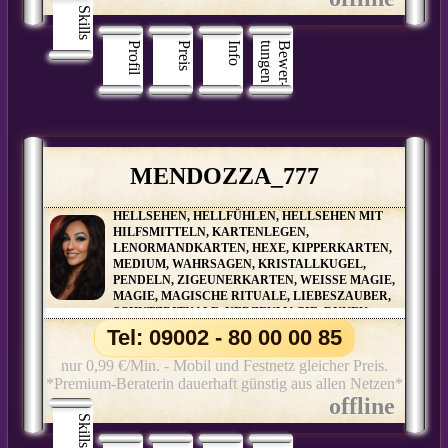
Skills
Profil
Preis
Info
n
B
e
w
e
r
­
t
u
n
g
e
MENDOZZA_777
HELLSEHEN, HELLFÜHLEN, HELLSEHEN MIT
HILFSMITTELN, KARTENLEGEN,
LENORMANDKARTEN, HEXE, KIPPERKARTEN,
MEDIUM, WAHRSAGEN, KRISTALLKUGEL,
PENDELN, ZIGEUNERKARTEN, WEISSE MAGIE, M
AGIE, MAGISCHE RITUALE, LIEBESZAUBER, S
CHUTZRITUALE, KERZENMAGIE, RUNEN, P
ARTNERBERATUNG, ORAKELKARTEN, S
Tel: 09002 - 80 00 00 85
ALAMIN-ORAKEL, BAUMPERLENORAKEL UND V
IELE WEITERE ORAKELKARTEN
nur 0,99 €/Min. - Mobil und Festnetz gleicher Preis.
*Premium-Beraterin dauerhaft günstig aus allen Netzen*
Skills