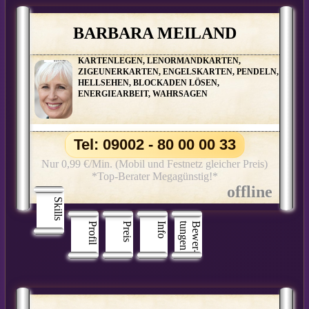
BARBARA MEILAND
KARTENLEGEN, LENORMANDKARTEN,
ZIGEUNERKARTEN, ENGELSKARTEN, PENDELN,
HELLSEHEN, BLOCKADEN LÖSEN,
ENERGIEARBEIT, WAHRSAGEN
Tel: 09002 - 80 00 00 33
Nur 0,99 €/Min. (Mobil und Festnetz gleicher Preis)
*Top-Berater Megagünstig!*
Skills
Profil
Preis
Info
n
B
e
w
e
r
­
t
u
n
g
e