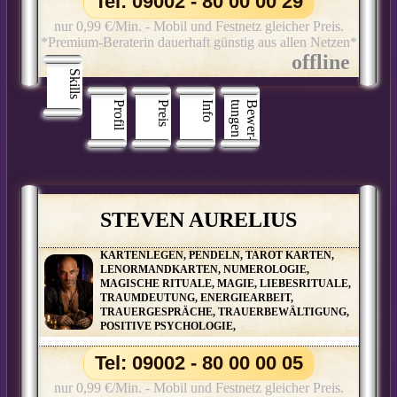
Tel: 09002 - 80 00 00 29
nur 0,99 €/Min. - Mobil und Festnetz gleicher Preis.
*Premium-Beraterin dauerhaft günstig aus allen Netzen*
Skills
Profil
Preis
Info
n
B
e
w
e
r
­
t
u
n
g
e
STEVEN AURELIUS
KARTENLEGEN, PENDELN, TAROT KARTEN,
LENORMANDKARTEN, NUMEROLOGIE,
MAGISCHE RITUALE, MAGIE, LIEBESRITUALE,
TRAUMDEUTUNG, ENERGIEARBEIT,
TRAUERGESPRÄCHE, TRAUERBEWÄLTIGUNG,
POSITIVE PSYCHOLOGIE,
Tel: 09002 - 80 00 00 05
nur 0,99 €/Min. - Mobil und Festnetz gleicher Preis.