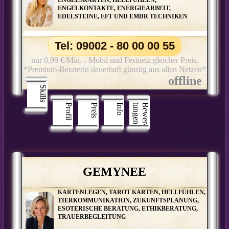
ENGELKONTAKTE, ENERGIEARBEIT,
EDELSTEINE, EFT UND EMDR TECHNIKEN
Tel: 09002 - 80 00 00 55
nur 0,99 €/Min. - Mobil und Festnetz gleicher Preis.
*Premium-Beraterin dauerhaft günstig aus allen Netzen*
Skills
Profil
Preis
Info
n
B
e
w
e
r
­
t
u
n
g
e
GEMYNEE
KARTENLEGEN, TAROT KARTEN, HELLFÜHLEN,
TIERKOMMUNIKATION, ZUKUNFTSPLANUNG,
ESOTERISCHE BERATUNG, ETHIKBERATUNG,
TRAUERBEGLEITUNG