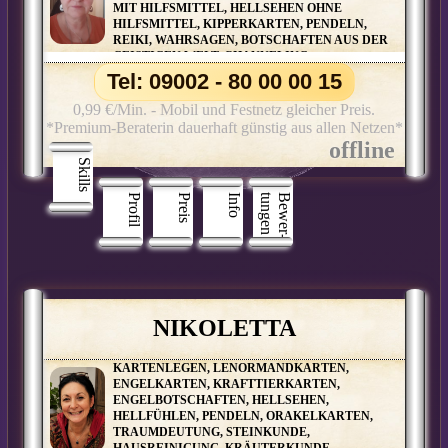
MIT HILFSMITTEL, HELLSEHEN OHNE
HILFSMITTEL, KIPPERKARTEN, PENDELN,
REIKI, WAHRSAGEN, BOTSCHAFTEN AUS DER
GEISTIGEN WELT, CHANNELING,
ENGELBOTSCHAFTEN, ENGELKONTAKTE,
Tel: 09002 - 80 00 00 15
TIERKOMMUNIKATION
0,99 €/Min. - Mobil und Festnetz gleicher Preis.
*Premium-Beraterin dauerhaft günstig aus allen Netzen*
Skills
Profil
Preis
Info
n
B
e
w
e
r
­
t
u
n
g
e
NIKOLETTA
KARTENLEGEN, LENORMANDKARTEN,
ENGELKARTEN, KRAFTTIERKARTEN,
ENGELBOTSCHAFTEN, HELLSEHEN,
HELLFÜHLEN, PENDELN, ORAKELKARTEN,
TRAUMDEUTUNG, STEINKUNDE,
HAUSREINIGUNG, KRÄUTERKUNDE,