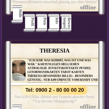
*Premium-Beraterin dauerhaft günstig aus allen Netzen*
Skills
Profil
Preis
Info
n
B
e
w
e
r
­
t
u
n
g
e
THERESIA
"ICH SEHE WAS KOMMT, WAS IST UND WAS
WAR." KARTENLEGEN HELLSEHEN
ASTROLOGIE JENSEITSKONTAKTE PENDEL
LENORMANDKARTEN TAROT KARTEN
THERESIA BESONDERS BILLIG - BESONDERS
GÜNSTIG - NUR 0,99 €/MINUTE VOM HANDY UND
FESTNETZ GLEICHER PREIS
Tel: 0900 2 - 80 00 00 20
Nur 0,99 €/Min. (Mobil und Festnetz gleicher Preis)
*Top-Berater Megagünstig!*