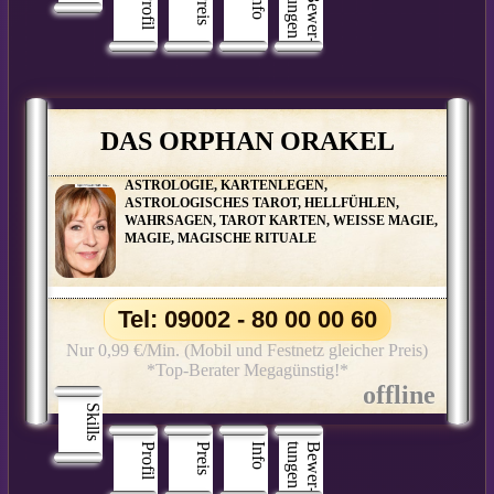
Profil
Preis
Info
n
B
e
w
e
r
­
t
u
n
g
e
DAS ORPHAN ORAKEL
ASTROLOGIE, KARTENLEGEN,
ASTROLOGISCHES TAROT, HELLFÜHLEN,
WAHRSAGEN, TAROT KARTEN, WEISSE MAGIE,
MAGIE, MAGISCHE RITUALE
Tel: 09002 - 80 00 00 60
Nur 0,99 €/Min. (Mobil und Festnetz gleicher Preis)
*Top-Berater Megagünstig!*
Skills
Profil
Preis
Info
n
B
e
w
e
r
­
t
u
n
g
e