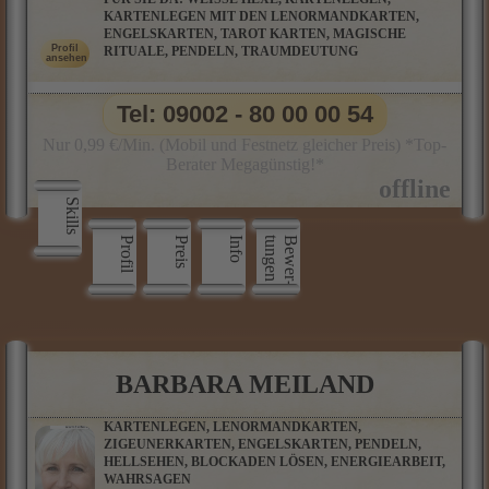
KARTENLEGEN MIT DEN LENORMANDKARTEN,
ENGELSKARTEN, TAROT KARTEN, MAGISCHE
RITUALE, PENDELN, TRAUMDEUTUNG
Tel: 09002 - 80 00 00 54
Nur 0,99 €/Min. (Mobil und Festnetz gleicher Preis) *Top-
Berater Megagünstig!*
Skills
Profil
Preis
Info
n
B
e
w
e
r
­
t
u
n
g
e
BARBARA MEILAND
KARTENLEGEN, LENORMANDKARTEN,
ZIGEUNERKARTEN, ENGELSKARTEN, PENDELN,
HELLSEHEN, BLOCKADEN LÖSEN, ENERGIEARBEIT,
WAHRSAGEN