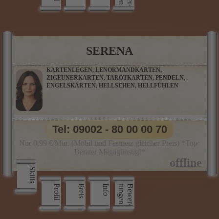
SERENA
KARTENLEGEN, LENORMANDKARTEN,
ZIGEUNERKARTEN, TAROTKARTEN, PENDELN,
ENGELSKARTEN, HELLSEHEN, HELLFÜHLEN
Tel: 09002 - 80 00 00 70
Nur 0,99 €/Min. (Mobil und Festnetz gleicher Preis) *Top-
Berater Megagünstig!*
Skills
Profil
Preis
Info
n
B
e
w
e
r
­
t
u
n
g
e