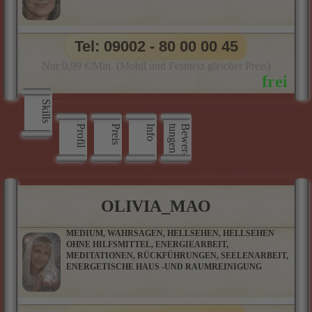
Tel: 09002 - 80 00 00 45
Nur 0,99 €/Min. (Mobil und Festnetz gleicher Preis)
Skills
Profil
Preis
Info
n
B
e
w
e
r
­
t
u
n
g
e
OLIVIA_MAO
MEDIUM, WAHRSAGEN, HELLSEHEN, HELLSEHEN
OHNE HILFSMITTEL, ENERGIEARBEIT,
MEDITATIONEN, RÜCKFÜHRUNGEN, SEELENARBEIT,
ENERGETISCHE HAUS -UND RAUMREINIGUNG