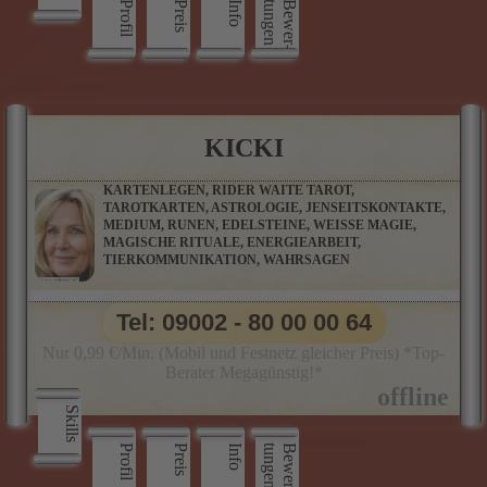
Profil
Preis
Info
n
B
e
w
e
r
­
t
u
n
g
e
KICKI
KARTENLEGEN, RIDER WAITE TAROT,
TAROTKARTEN, ASTROLOGIE, JENSEITSKONTAKTE,
MEDIUM, RUNEN, EDELSTEINE, WEISSE MAGIE,
MAGISCHE RITUALE, ENERGIEARBEIT,
TIERKOMMUNIKATION, WAHRSAGEN
Tel: 09002 - 80 00 00 64
Nur 0,99 €/Min. (Mobil und Festnetz gleicher Preis) *Top-
Berater Megagünstig!*
Skills
Profil
Preis
Info
n
B
e
w
e
r
­
t
u
n
g
e