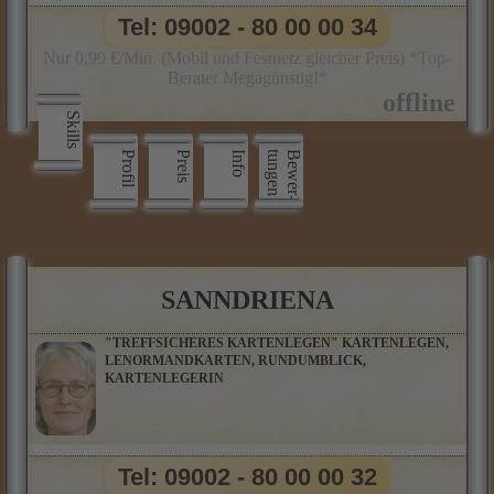
Tel: 09002 - 80 00 00 34
Nur 0,99 €/Min. (Mobil und Festnetz gleicher Preis) *Top-
Berater Megagünstig!*
Skills
Profil
Preis
Info
n
B
e
w
e
r
­
t
u
n
g
e
SANNDRIENA
"TREFFSICHERES KARTENLEGEN" KARTENLEGEN,
LENORMANDKARTEN, RUNDUMBLICK,
KARTENLEGERIN
Tel: 09002 - 80 00 00 32