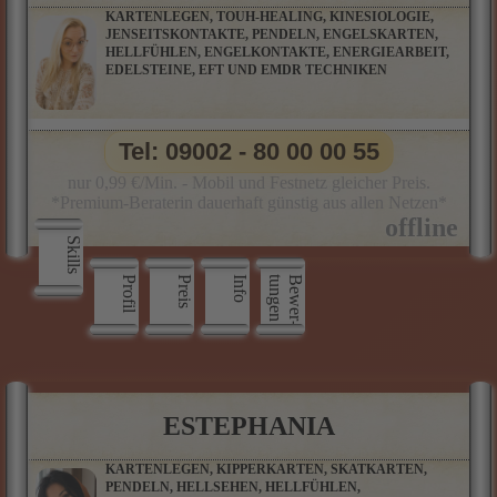
KARTENLEGEN, TOUH-HEALING, KINESIOLOGIE,
JENSEITSKONTAKTE, PENDELN, ENGELSKARTEN,
HELLFÜHLEN, ENGELKONTAKTE, ENERGIEARBEIT,
EDELSTEINE, EFT UND EMDR TECHNIKEN
Tel: 09002 - 80 00 00 55
nur 0,99 €/Min. - Mobil und Festnetz gleicher Preis.
*Premium-Beraterin dauerhaft günstig aus allen Netzen*
Skills
Profil
Preis
Info
n
B
e
w
e
r
­
t
u
n
g
e
ESTEPHANIA
KARTENLEGEN, KIPPERKARTEN, SKATKARTEN,
PENDELN, HELLSEHEN, HELLFÜHLEN,