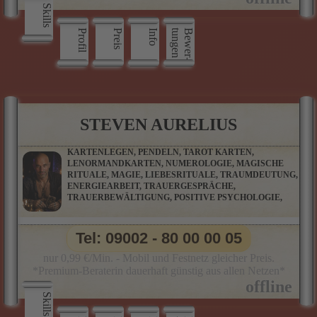
Skills
Profil
Preis
Info
n
B
e
w
e
r
­
t
u
n
g
e
STEVEN AURELIUS
KARTENLEGEN, PENDELN, TAROT KARTEN,
LENORMANDKARTEN, NUMEROLOGIE, MAGISCHE
RITUALE, MAGIE, LIEBESRITUALE, TRAUMDEUTUNG,
ENERGIEARBEIT, TRAUERGESPRÄCHE,
TRAUERBEWÄLTIGUNG, POSITIVE PSYCHOLOGIE,
Tel: 09002 - 80 00 00 05
nur 0,99 €/Min. - Mobil und Festnetz gleicher Preis.
*Premium-Beraterin dauerhaft günstig aus allen Netzen*
Skills