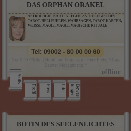
DAS ORPHAN ORAKEL
ASTROLOGIE, KARTENLEGEN, ASTROLOGISCHES
TAROT, HELLFÜHLEN, WAHRSAGEN, TAROT KARTEN,
WEISSE MAGIE, MAGIE, MAGISCHE RITUALE
Tel: 09002 - 80 00 00 60
Nur 0,99 €/Min. (Mobil und Festnetz gleicher Preis) *Top-
Berater Megagünstig!*
Skills
Profil
Preis
Info
n
B
e
w
e
r
­
t
u
n
g
e
BOTIN DES SEELENLICHTES