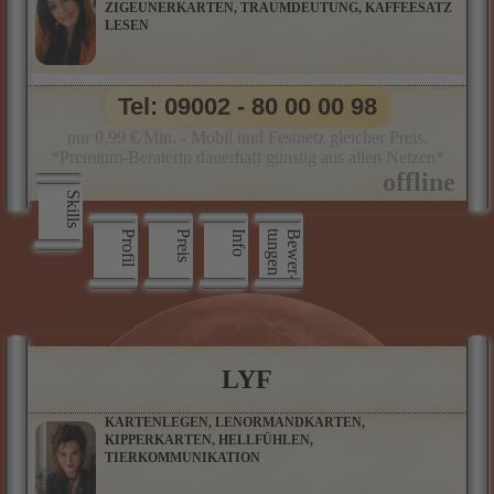
ZIGEUNERKARTEN, TRAUMDEUTUNG, KAFFEESATZ
LESEN
Tel: 09002 - 80 00 00 98
nur 0,99 €/Min. - Mobil und Festnetz gleicher Preis.
*Premium-Beraterin dauerhaft günstig aus allen Netzen*
Skills
Profil
Preis
Info
n
B
e
w
e
r
­
t
u
n
g
e
LYF
KARTENLEGEN, LENORMANDKARTEN,
KIPPERKARTEN, HELLFÜHLEN,
TIERKOMMUNIKATION