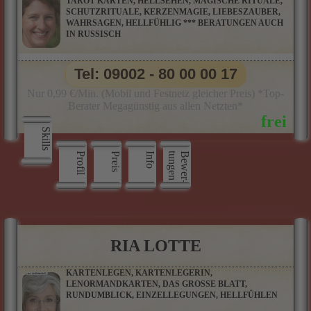
TAROT KARTEN, HELLSEHEN, MAGISCHE RITUALE,
SCHUTZRITUALE, KERZENMAGIE, LIEBESZAUBER,
WAHRSAGEN, HELLFÜHLIG *** BERATUNGEN AUCH
IN RUSSISCH
Tel: 09002 - 80 00 00 17
Nur 0,99 €/Min. (Mobil und Festnetz gleicher Preis) *Top-
Berater Megagünstig aus allen Netzten*
Skills
Profil
Preis
Info
n
B
e
w
e
r
­
t
u
n
g
e
RIA LOTTE
KARTENLEGEN, KARTENLEGERIN,
LENORMANDKARTEN, DAS GROSSE BLATT,
RUNDUMBLICK, EINZELLEGUNGEN, HELLFÜHLEN