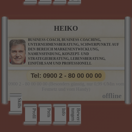
HEIKO
BUSINESS COACH, BUSINESS COACHING,
UNTERNEHMENSBERATUNG, SCHWERPUNKTE AUF
DEN BEREICH MARKENENTWICKLUNG,
NAMENSFINDUNG, KONZEPT- UND
STRATEGIEBERATUNG, LEBENSBERATUNG,
EINFÜHLSAM UND PROFESSIONELL
Tel: 0900 2 - 80 00 00 00
0900 2 - 80 00 00 00 (Besonders günstig, nur 0,99 €/Min vom
Festnetz und vom Handy)
Skills
Profil
Preis
Info
n
B
e
w
e
r
­
t
u
n
g
e