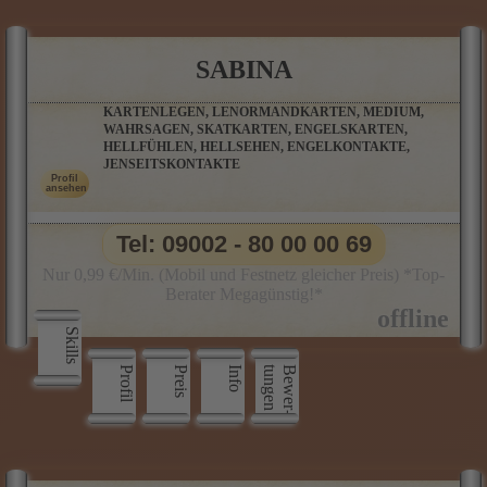
SABINA
KARTENLEGEN, LENORMANDKARTEN, MEDIUM,
WAHRSAGEN, SKATKARTEN, ENGELSKARTEN,
HELLFÜHLEN, HELLSEHEN, ENGELKONTAKTE,
JENSEITSKONTAKTE
Tel: 09002 - 80 00 00 69
Nur 0,99 €/Min. (Mobil und Festnetz gleicher Preis) *Top-
Berater Megagünstig!*
Skills
Profil
Preis
Info
n
B
e
w
e
r
­
t
u
n
g
e