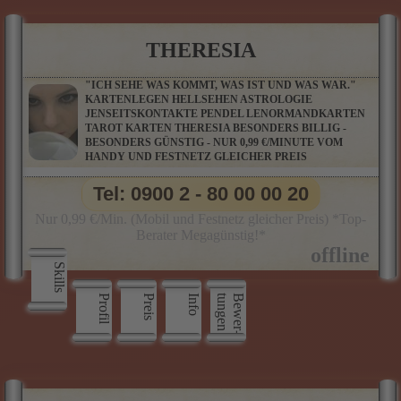
THERESIA
"ICH SEHE WAS KOMMT, WAS IST UND WAS WAR."
KARTENLEGEN HELLSEHEN ASTROLOGIE
JENSEITSKONTAKTE PENDEL LENORMANDKARTEN
TAROT KARTEN THERESIA BESONDERS BILLIG -
BESONDERS GÜNSTIG - NUR 0,99 €/MINUTE VOM
HANDY UND FESTNETZ GLEICHER PREIS
Tel: 0900 2 - 80 00 00 20
Nur 0,99 €/Min. (Mobil und Festnetz gleicher Preis) *Top-
Berater Megagünstig!*
Skills
Profil
Preis
Info
n
B
e
w
e
r
­
t
u
n
g
e