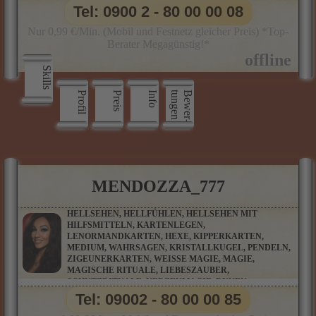
Tel: 0900 2 - 80 00 00 08
Nur 0,99 €/Min. (Mobil und Festnetz gleicher Preis) *Top-
Berater Megagünstig!*
Skills
Profil
Preis
Info
n
B
e
w
e
r
­
t
u
n
g
e
MENDOZZA_777
HELLSEHEN, HELLFÜHLEN, HELLSEHEN MIT
HILFSMITTELN, KARTENLEGEN,
LENORMANDKARTEN, HEXE, KIPPERKARTEN,
MEDIUM, WAHRSAGEN, KRISTALLKUGEL, PENDELN,
ZIGEUNERKARTEN, WEISSE MAGIE, MAGIE, M
AGISCHE RITUALE, LIEBESZAUBER, S
CHUTZRITUALE, KERZENMAGIE, RUNEN, P
ARTNERBERATUNG, ORAKELKARTEN, SALAMIN-O
Tel: 09002 - 80 00 00 85
RAKEL, BAUMPERLENORAKEL UND VIELE WEITERE O
RAKELKARTEN