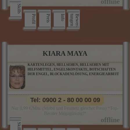
Skills
Profil
Preis
Info
n
B
e
w
e
r
­
t
u
n
g
e
KIARA MAYA
KARTENLEGEN, HELLSEHEN, HELLSEHEN MIT
HILFSMITTEL, ENGELSKONTAKTE, BOTSCHAFTEN
DER ENGEL, BLOCKADENLÖSUNG, ENERGIEARBEIT
Tel: 0900 2 - 80 00 00 09
Nur 0,99 €/Min. (Mobil und Festnetz gleicher Preis) *Top-
Berater Megagünstig!*
Skills