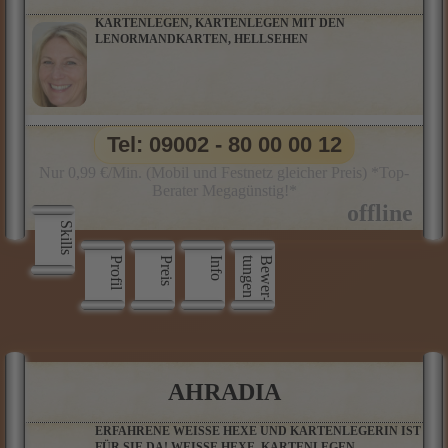
KARTENLEGEN, KARTENLEGEN MIT DEN
LENORMANDKARTEN, HELLSEHEN
Tel: 09002 - 80 00 00 12
Nur 0,99 €/Min. (Mobil und Festnetz gleicher Preis) *Top-
Berater Megagünstig!*
Skills
Profil
Preis
Info
n
B
e
w
e
r
­
t
u
n
g
e
AHRADIA
ERFAHRENE WEISSE HEXE UND KARTENLEGERIN IST
FÜR SIE DA! WEISSE HEXE, KARTENLEGEN,