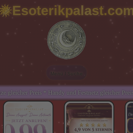
Esoterikpalast.co
Menü / Suche
ndy und Festnetz gleicher Preis * Immer Günstig I