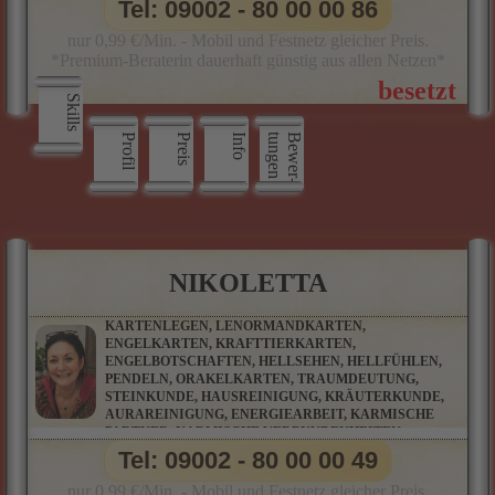
Tel: 09002 - 80 00 00 86
nur 0,99 €/Min. - Mobil und Festnetz gleicher Preis.
*Premium-Beraterin dauerhaft günstig aus allen Netzen*
Skills
Profil
Preis
Info
n
B
e
w
e
r
­
t
u
n
g
e
NIKOLETTA
KARTENLEGEN, LENORMANDKARTEN,
ENGELKARTEN, KRAFTTIERKARTEN,
ENGELBOTSCHAFTEN, HELLSEHEN, HELLFÜHLEN,
PENDELN, ORAKELKARTEN, TRAUMDEUTUNG,
STEINKUNDE, HAUSREINIGUNG, KRÄUTERKUNDE,
AURAREINIGUNG, ENERGIEARBEIT, KARMISCHE
PARTNER, KARMISCHE VERBUNDENHEITEN,
KARMISCHE VERSTRICKUNGEN, MAGISCHE
Tel: 09002 - 80 00 00 49
RITUALE, RAUHNACHTSRITUALE
nur 0,99 €/Min. - Mobil und Festnetz gleicher Preis.