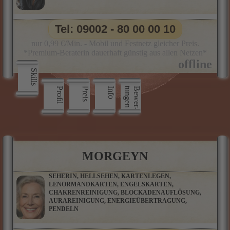
Tel: 09002 - 80 00 00 10
nur 0,99 €/Min. - Mobil und Festnetz gleicher Preis.
*Premium-Beraterin dauerhaft günstig aus allen Netzen*
Skills
Profil
Preis
Info
n
B
e
w
e
r
­
t
u
n
g
e
MORGEYN
SEHERIN, HELLSEHEN, KARTENLEGEN,
LENORMANDKARTEN, ENGELSKARTEN,
CHAKRENREINIGUNG, BLOCKADENAUFLÖSUNG,
AURAREINIGUNG, ENERGIEÜBERTRAGUNG,
PENDELN