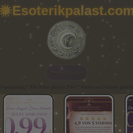
Esoterikpalast.co
Menü / Suche
er Preis * Handy und Festnetz gleicher Preis * Immer Günstig IMMER