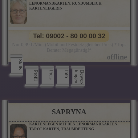
LENORMANDKARTEN, RUNDUMBLICK,
KARTENLEGERIN
Tel: 09002 - 80 00 00 32
Nur 0,99 €/Min. (Mobil und Festnetz gleicher Preis) *Top-
Berater Megagünstig!*
Skills
Profil
Preis
Info
n
B
e
w
e
r
­
t
u
n
g
e
SAPRYNA
KARTENLEGEN MIT DEN LENORMANDKARTEN,
TAROT KARTEN, TRAUMDEUTUNG