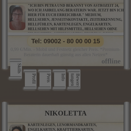
"ICH BIN PETRA UND BEKANNT VON ASTROZEIT 24,
WO ICH JAHRELANG BERATERIN WAR. JETZT BIN ICH
HIER FÜR EUCH ERREICHBAR." MEDIUM,
HELLSEHEN, JENSEITSKONTAKTE, ZEITERKENNUNG,
HELLFÜHLEN, KARTENLEGEN, ENGELKARTEN,
HELLSEHEN MIT HILFSMITTEL, HELLSEHEN OHNE
HILFSMITTEL, KIPPERKARTEN, PENDELN, REIKI,
WAHRSAGEN, BOTSCHAFTEN AUS DER GEISTIGEN
Tel: 09002 - 80 00 00 15
WELT, CHANNELING, ENGELBOTSCHAFTEN,
ENGELKONTAKTE, TIERKOMMUNIKATION
0,99 €/Min. - Mobil und Festnetz gleicher Preis. *Premium-
Beraterin dauerhaft günstig aus allen Netzen*
Skills
Profil
Preis
Info
n
B
e
w
e
r
­
t
u
n
g
e
NIKOLETTA
KARTENLEGEN, LENORMANDKARTEN,
ENGELKARTEN, KRAFTTIERKARTEN,