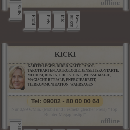
Skills
Profil
Preis
Info
n
B
e
w
e
r
­
t
u
n
g
e
KICKI
KARTENLEGEN, RIDER WAITE TAROT,
TAROTKARTEN, ASTROLOGIE, JENSEITSKONTAKTE,
MEDIUM, RUNEN, EDELSTEINE, WEISSE MAGIE,
MAGISCHE RITUALE, ENERGIEARBEIT,
TIERKOMMUNIKATION, WAHRSAGEN
Tel: 09002 - 80 00 00 64
Nur 0,99 €/Min. (Mobil und Festnetz gleicher Preis) *Top-
Berater Megagünstig!*
Skills