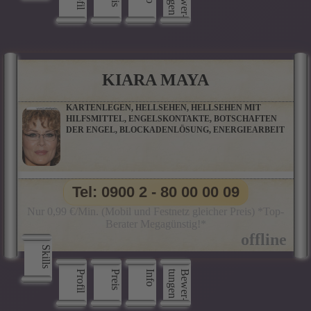
n
B
e
w
e
r
­
t
u
n
g
e
KIARA MAYA
KARTENLEGEN, HELLSEHEN, HELLSEHEN MIT
HILFSMITTEL, ENGELSKONTAKTE, BOTSCHAFTEN
DER ENGEL, BLOCKADENLÖSUNG, ENERGIEARBEIT
Tel: 0900 2 - 80 00 00 09
Nur 0,99 €/Min. (Mobil und Festnetz gleicher Preis) *Top-
Berater Megagünstig!*
Skills
Profil
Preis
Info
n
B
e
w
e
r
­
t
u
n
g
e