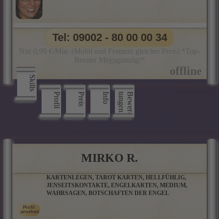
Tel: 09002 - 80 00 00 34
Nur 0,99 €/Min. (Mobil und Festnetz gleicher Preis) *Top-
Berater Megagünstig!*
Skills
Profil
Preis
Info
n
B
e
w
e
r
­
t
u
n
g
e
MIRKO R.
KARTENLEGEN, TAROT KARTEN, HELLFÜHLIG,
JENSEITSKONTAKTE, ENGELKARTEN, MEDIUM,
WAHRSAGEN, BOTSCHAFTEN DER ENGEL