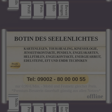
Skills
Profil
Preis
Info
n
B
e
w
e
r
­
t
u
n
g
e
BOTIN DES SEELENLICHTES
KARTENLEGEN, TOUH-HEALING, KINESIOLOGIE,
JENSEITSKONTAKTE, PENDELN, ENGELSKARTEN,
HELLFÜHLEN, ENGELKONTAKTE, ENERGIEARBEIT,
EDELSTEINE, EFT UND EMDR TECHNIKEN
Tel: 09002 - 80 00 00 55
nur 0,99 €/Min. - Mobil und Festnetz gleicher Preis.
*Premium-Beraterin dauerhaft günstig aus allen Netzen*
Skills
Profil
Preis
Info