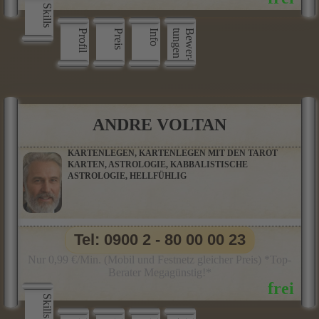
Skills
Profil
Preis
Info
n
B
e
w
e
r
­
t
u
n
g
e
ANDRE VOLTAN
KARTENLEGEN, KARTENLEGEN MIT DEN TAROT
KARTEN, ASTROLOGIE, KABBALISTISCHE
ASTROLOGIE, HELLFÜHLIG
Tel: 0900 2 - 80 00 00 23
Nur 0,99 €/Min. (Mobil und Festnetz gleicher Preis) *Top-
Berater Megagünstig!*
Skills