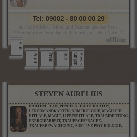
Tel: 09002 - 80 00 00 29
nur 0,99 €/Min. - Mobil und Festnetz gleicher Preis.
*Premium-Beraterin dauerhaft günstig aus allen Netzen*
Skills
Profil
Preis
Info
n
B
e
w
e
r
­
t
u
n
g
e
STEVEN AURELIUS
KARTENLEGEN, PENDELN, TAROT KARTEN,
LENORMANDKARTEN, NUMEROLOGIE, MAGISCHE
RITUALE, MAGIE, LIEBESRITUALE, TRAUMDEUTUNG,
ENERGIEARBEIT, TRAUERGESPRÄCHE,
TRAUERBEWÄLTIGUNG, POSITIVE PSYCHOLOGIE,