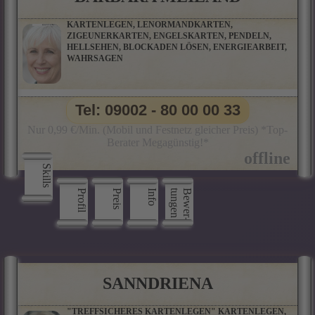
KARTENLEGEN, LENORMANDKARTEN,
ZIGEUNERKARTEN, ENGELSKARTEN, PENDELN,
HELLSEHEN, BLOCKADEN LÖSEN, ENERGIEARBEIT,
WAHRSAGEN
Tel: 09002 - 80 00 00 33
Nur 0,99 €/Min. (Mobil und Festnetz gleicher Preis) *Top-
Berater Megagünstig!*
Skills
Profil
Preis
Info
n
B
e
w
e
r
­
t
u
n
g
e
SANNDRIENA
"TREFFSICHERES KARTENLEGEN" KARTENLEGEN,