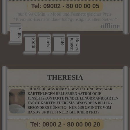
Tel: 09002 - 80 00 00 05
nur 0,99 €/Min. - Mobil und Festnetz gleicher Preis.
*Premium-Beraterin dauerhaft günstig aus allen Netzen*
Skills
Profil
Preis
Info
n
B
e
w
e
r
­
t
u
n
g
e
THERESIA
"ICH SEHE WAS KOMMT, WAS IST UND WAS WAR."
KARTENLEGEN HELLSEHEN ASTROLOGIE
JENSEITSKONTAKTE PENDEL LENORMANDKARTEN
TAROT KARTEN THERESIA BESONDERS BILLIG -
BESONDERS GÜNSTIG - NUR 0,99 €/MINUTE VOM
HANDY UND FESTNETZ GLEICHER PREIS
Tel: 0900 2 - 80 00 00 20