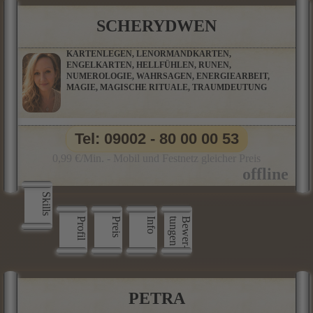
SCHERYDWEN
KARTENLEGEN, LENORMANDKARTEN,
ENGELKARTEN, HELLFÜHLEN, RUNEN,
NUMEROLOGIE, WAHRSAGEN, ENERGIEARBEIT,
MAGIE, MAGISCHE RITUALE, TRAUMDEUTUNG
Tel: 09002 - 80 00 00 53
0,99 €/Min. - Mobil und Festnetz gleicher Preis
Skills
Profil
Preis
Info
n
B
e
w
e
r
­
t
u
n
g
e
PETRA