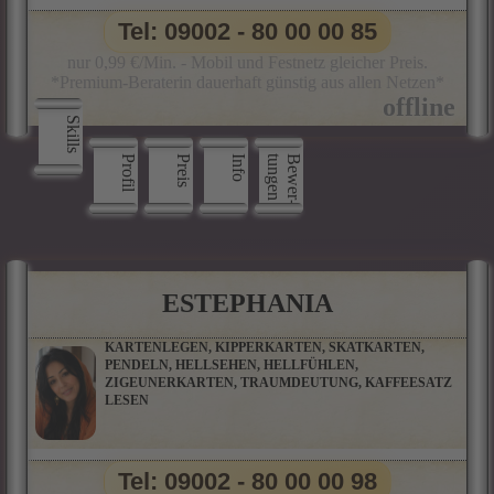
CHUTZRITUALE, KERZENMAGIE, RUNEN, P
ARTNERBERATUNG, ORAKELKARTEN, SALAMIN-O
Tel: 09002 - 80 00 00 85
RAKEL, BAUMPERLENORAKEL UND VIELE WEITERE O
RAKELKARTEN
nur 0,99 €/Min. - Mobil und Festnetz gleicher Preis.
*Premium-Beraterin dauerhaft günstig aus allen Netzen*
Skills
Profil
Preis
Info
n
B
e
w
e
r
­
t
u
n
g
e
ESTEPHANIA
KARTENLEGEN, KIPPERKARTEN, SKATKARTEN,
PENDELN, HELLSEHEN, HELLFÜHLEN,
ZIGEUNERKARTEN, TRAUMDEUTUNG, KAFFEESATZ
LESEN
Tel: 09002 - 80 00 00 98