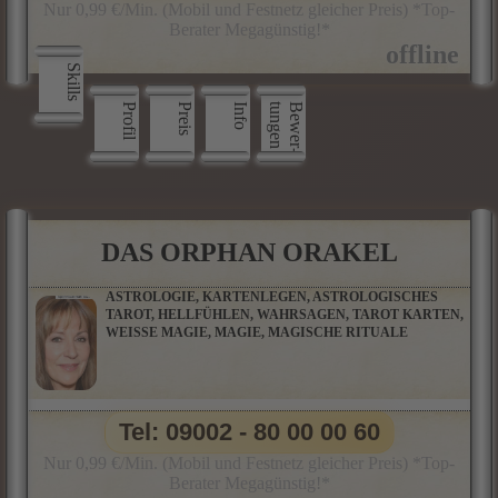
Nur 0,99 €/Min. (Mobil und Festnetz gleicher Preis) *Top-
Berater Megagünstig!*
Skills
Profil
Preis
Info
n
B
e
w
e
r
­
t
u
n
g
e
DAS ORPHAN ORAKEL
ASTROLOGIE, KARTENLEGEN, ASTROLOGISCHES
TAROT, HELLFÜHLEN, WAHRSAGEN, TAROT KARTEN,
WEISSE MAGIE, MAGIE, MAGISCHE RITUALE
Tel: 09002 - 80 00 00 60
Nur 0,99 €/Min. (Mobil und Festnetz gleicher Preis) *Top-
Berater Megagünstig!*