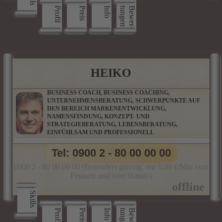
Profil
Preis
Info
n
B
e
w
e
r
­
t
u
n
g
e
HEIKO
BUSINESS COACH, BUSINESS COACHING,
UNTERNEHMENSBERATUNG, SCHWERPUNKTE AUF
DEN BEREICH MARKENENTWICKLUNG,
NAMENSFINDUNG, KONZEPT- UND
STRATEGIEBERATUNG, LEBENSBERATUNG,
EINFÜHLSAM UND PROFESSIONELL
Tel: 0900 2 - 80 00 00 00
0900 2 - 80 00 00 00 (Besonders günstig, nur 0,99 €/Min vom
Festnetz und vom Handy)
Skills
Profil
Preis
Info
n
B
e
w
e
r
­
t
u
n
g
e