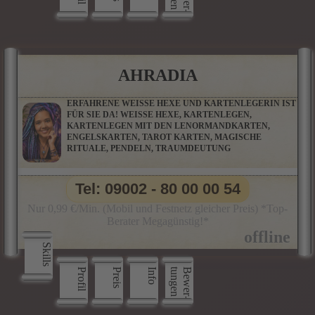
AHRADIA
ERFAHRENE WEISSE HEXE UND KARTENLEGERIN IST
FÜR SIE DA! WEISSE HEXE, KARTENLEGEN,
KARTENLEGEN MIT DEN LENORMANDKARTEN,
ENGELSKARTEN, TAROT KARTEN, MAGISCHE
RITUALE, PENDELN, TRAUMDEUTUNG
Tel: 09002 - 80 00 00 54
Nur 0,99 €/Min. (Mobil und Festnetz gleicher Preis) *Top-
Berater Megagünstig!*
Skills
Profil
Preis
Info
n
B
e
w
e
r
­
t
u
n
g
e