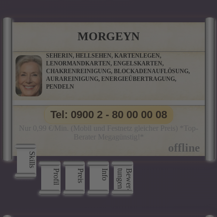
MORGEYN
SEHERIN, HELLSEHEN, KARTENLEGEN,
LENORMANDKARTEN, ENGELSKARTEN,
CHAKRENREINIGUNG, BLOCKADENAUFLÖSUNG,
AURAREINIGUNG, ENERGIEÜBERTRAGUNG,
PENDELN
Tel: 0900 2 - 80 00 00 08
Nur 0,99 €/Min. (Mobil und Festnetz gleicher Preis) *Top-
Berater Megagünstig!*
Skills
Profil
Preis
Info
n
B
e
w
e
r
­
t
u
n
g
e