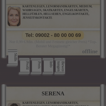
KARTENLEGEN, LENORMANDKARTEN, MEDIUM,
WAHRSAGEN, SKATKARTEN, ENGELSKARTEN,
HELLFÜHLEN, HELLSEHEN, ENGELKONTAKTE,
JENSEITSKONTAKTE
Tel: 09002 - 80 00 00 69
Nur 0,99 €/Min. (Mobil und Festnetz gleicher Preis) *Top-
Berater Megagünstig!*
Skills
Profil
Preis
Info
n
B
e
w
e
r
­
t
u
n
g
e
SERENA
KARTENLEGEN, LENORMANDKARTEN,