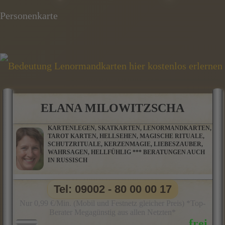
Personenkarte
ELANA MILOWITZSCHA
KARTENLEGEN, SKATKARTEN, LENORMANDKARTEN,
TAROT KARTEN, HELLSEHEN, MAGISCHE RITUALE,
SCHUTZRITUALE, KERZENMAGIE, LIEBESZAUBER,
WAHRSAGEN, HELLFÜHLIG *** BERATUNGEN AUCH
IN RUSSISCH
Tel: 09002 - 80 00 00 17
Nur 0,99 €/Min. (Mobil und Festnetz gleicher Preis) *Top-
Berater Megagünstig aus allen Netzten*