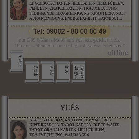
ENGELBOTSCHAFTEN, HELLSEHEN, HELLFÜHLEN,
PENDELN, ORAKELKARTEN, TRAUMDEUTUNG,
STEINKUNDE, HAUSREINIGUNG, KRÄUTERKUNDE,
AURAREINIGUNG, ENERGIEARBEIT, KARMISCHE
PARTNER, KARMISCHE VERBUNDENHEITEN,
KARMISCHE VERSTRICKUNGEN, MAGISCHE
Tel: 09002 - 80 00 00 49
RITUALE, RAUHNACHTSRITUALE
nur 0,99 €/Min. - Mobil und Festnetz gleicher Preis.
*Premium-Beraterin dauerhaft günstig aus allen Netzen*
Skills
Profil
Preis
Info
n
B
e
w
e
r
­
t
u
n
g
e
YLÉS
KARTENLEGERIN, KARTENLEGEN MIT DEN
KIPPERKARTEN, TAROT KARTEN, RIDER WAITE
TAROT, ORAKELKARTEN, HELLFÜHLEN,
TRAUMDEUTUNG, WAHRSAGEN