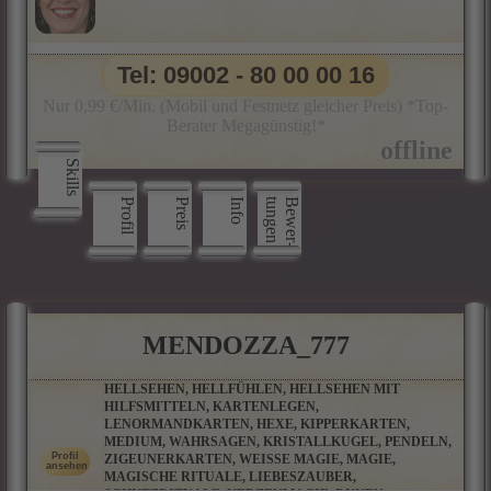
Tel: 09002 - 80 00 00 16
Nur 0,99 €/Min. (Mobil und Festnetz gleicher Preis) *Top-
Berater Megagünstig!*
Skills
Profil
Preis
Info
n
B
e
w
e
r
­
t
u
n
g
e
MENDOZZA_777
HELLSEHEN, HELLFÜHLEN, HELLSEHEN MIT
HILFSMITTELN, KARTENLEGEN,
LENORMANDKARTEN, HEXE, KIPPERKARTEN,
MEDIUM, WAHRSAGEN, KRISTALLKUGEL, PENDELN,
ZIGEUNERKARTEN, WEISSE MAGIE, MAGIE, M
AGISCHE RITUALE, LIEBESZAUBER, S