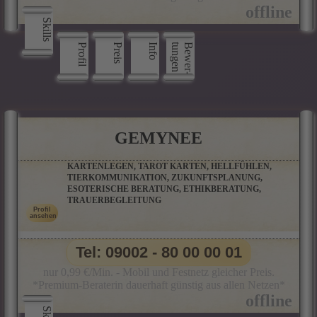
Skills
Profil
Preis
Info
n
B
e
w
e
r
­
t
u
n
g
e
GEMYNEE
KARTENLEGEN, TAROT KARTEN, HELLFÜHLEN,
TIERKOMMUNIKATION, ZUKUNFTSPLANUNG,
ESOTERISCHE BERATUNG, ETHIKBERATUNG,
TRAUERBEGLEITUNG
Tel: 09002 - 80 00 00 01
nur 0,99 €/Min. - Mobil und Festnetz gleicher Preis.
*Premium-Beraterin dauerhaft günstig aus allen Netzen*