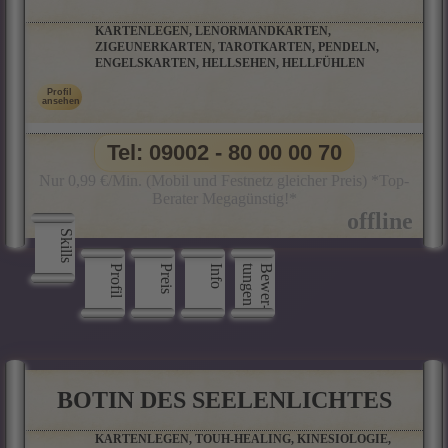
KARTENLEGEN, LENORMANDKARTEN,
ZIGEUNERKARTEN, TAROTKARTEN, PENDELN,
ENGELSKARTEN, HELLSEHEN, HELLFÜHLEN
Tel: 09002 - 80 00 00 70
Nur 0,99 €/Min. (Mobil und Festnetz gleicher Preis) *Top-
Berater Megagünstig!*
Skills
Profil
Preis
Info
n
B
e
w
e
r
­
t
u
n
g
e
BOTIN DES SEELENLICHTES
KARTENLEGEN, TOUH-HEALING, KINESIOLOGIE,