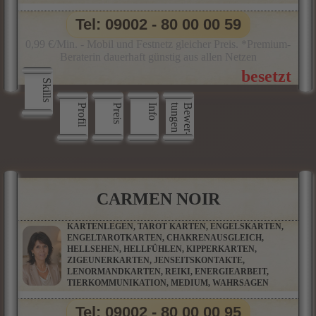
Tel: 09002 - 80 00 00 59
0,99 €/Min. - Mobil und Festnetz gleicher Preis. *Premium-
Beraterin dauerhaft günstig aus allen Netzen
Skills
Profil
Preis
Info
n
B
e
w
e
r
­
t
u
n
g
e
CARMEN NOIR
KARTENLEGEN, TAROT KARTEN, ENGELSKARTEN,
ENGELTAROTKARTEN, CHAKRENAUSGLEICH,
HELLSEHEN, HELLFÜHLEN, KIPPERKARTEN,
ZIGEUNERKARTEN, JENSEITSKONTAKTE,
LENORMANDKARTEN, REIKI, ENERGIEARBEIT,
TIERKOMMUNIKATION, MEDIUM, WAHRSAGEN
Tel: 09002 - 80 00 00 95