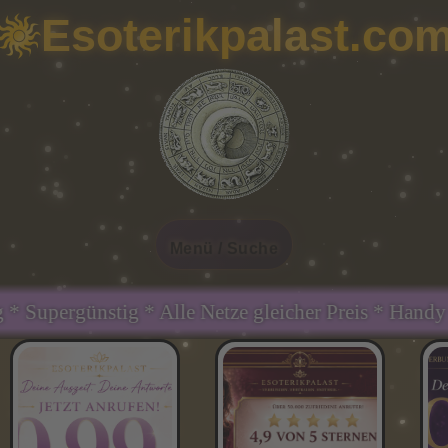
Esoterikpalast.co
Menü / Suche
 Netze gleicher Preis * Handy und Festnetz gleiche