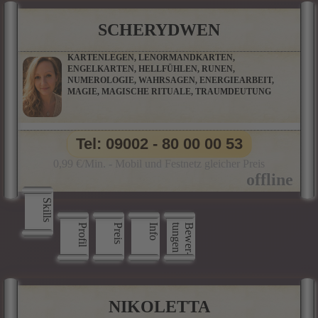
SCHERYDWEN
KARTENLEGEN, LENORMANDKARTEN,
ENGELKARTEN, HELLFÜHLEN, RUNEN,
NUMEROLOGIE, WAHRSAGEN, ENERGIEARBEIT,
MAGIE, MAGISCHE RITUALE, TRAUMDEUTUNG
Tel: 09002 - 80 00 00 53
0,99 €/Min. - Mobil und Festnetz gleicher Preis
Skills
Profil
Preis
Info
n
B
e
w
e
r
­
t
u
n
g
e
NIKOLETTA