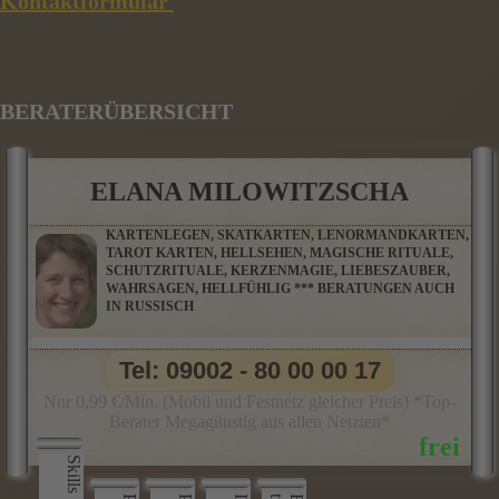
Kontaktformular
BERATERÜBERSICHT
ELANA MILOWITZSCHA
KARTENLEGEN, SKATKARTEN, LENORMANDKARTEN,
TAROT KARTEN, HELLSEHEN, MAGISCHE RITUALE,
SCHUTZRITUALE, KERZENMAGIE, LIEBESZAUBER,
WAHRSAGEN, HELLFÜHLIG *** BERATUNGEN AUCH
IN RUSSISCH
Tel: 09002 - 80 00 00 17
Nur 0,99 €/Min. (Mobil und Festnetz gleicher Preis) *Top-
Berater Megagünstig aus allen Netzten*
Skills