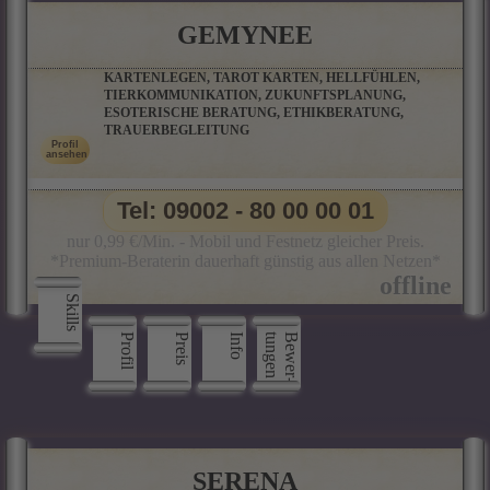
GEMYNEE
KARTENLEGEN, TAROT KARTEN, HELLFÜHLEN,
TIERKOMMUNIKATION, ZUKUNFTSPLANUNG,
ESOTERISCHE BERATUNG, ETHIKBERATUNG,
TRAUERBEGLEITUNG
Tel: 09002 - 80 00 00 01
nur 0,99 €/Min. - Mobil und Festnetz gleicher Preis.
*Premium-Beraterin dauerhaft günstig aus allen Netzen*
Skills
Profil
Preis
Info
n
B
e
w
e
r
­
t
u
n
g
e
SERENA