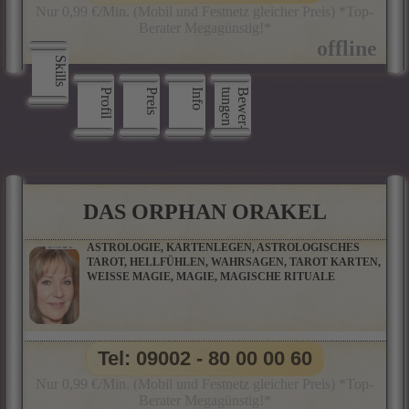
Nur 0,99 €/Min. (Mobil und Festnetz gleicher Preis) *Top-
Berater Megagünstig!*
Skills
Profil
Preis
Info
n
B
e
w
e
r
­
t
u
n
g
e
DAS ORPHAN ORAKEL
ASTROLOGIE, KARTENLEGEN, ASTROLOGISCHES
TAROT, HELLFÜHLEN, WAHRSAGEN, TAROT KARTEN,
WEISSE MAGIE, MAGIE, MAGISCHE RITUALE
Tel: 09002 - 80 00 00 60
Nur 0,99 €/Min. (Mobil und Festnetz gleicher Preis) *Top-
Berater Megagünstig!*