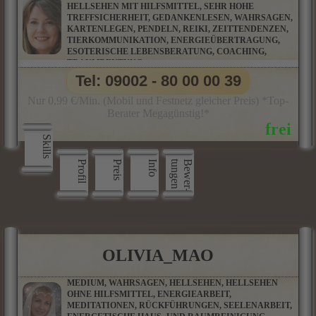
HELLSEHEN MIT HILFSMITTEL, SEHR HOHE
TREFFSICHERHEIT, GEDANKENLESEN, WAHRSAGEN,
KARTENLEGEN, PENDELN, REIKI, ZEITTENDENZEN,
TIERKOMMUNIKATION, ENERGIEÜBERTRAGUNG,
ESOTERISCHE LEBENSBERATUNG, COACHING,
TRAUMDEUTUNG
Tel: 09002 - 80 00 00 39
Nur 0,99 €/Min. (Mobil und Festnetz gleicher Preis) *Top-
Berater Megagünstig!*
Skills
Profil
Preis
Info
n
B
e
w
e
r
­
t
u
n
g
e
OLIVIA_MAO
MEDIUM, WAHRSAGEN, HELLSEHEN, HELLSEHEN
OHNE HILFSMITTEL, ENERGIEARBEIT,
MEDITATIONEN, RÜCKFÜHRUNGEN, SEELENARBEIT,