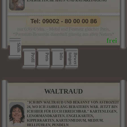
ENERGETISCHE HAUS -UND RAUMREINIGUNG
Tel: 09002 - 80 00 00 86
nur 0,99 €/Min. - Mobil und Festnetz gleicher Preis.
*Premium-Beraterin dauerhaft günstig aus allen Netzen*
Skills
Profil
Preis
Info
n
B
e
w
e
r
­
t
u
n
g
e
WALTRAUD
"ICH BIN WALTRAUD UND BEKANNT VON ASTROZEIT
24, WO ICH JAHRELANG BERATERIN WAR. JETZT BIN
ICH HIER FÜR EUCH ERREICHBAR." KARTENLEGEN,
LENORMANDKARTEN, ENGELKARTEN,
KIPPERKARTEN, KARTENMEDIUM, MEDIUM,
HELLFÜHLEN, PENDELN