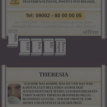
TRAUERBEWÄLTIGUNG, POSITIVE PSYCHOLOGIE,
Tel: 09002 - 80 00 00 05
nur 0,99 €/Min. - Mobil und Festnetz gleicher Preis.
*Premium-Beraterin dauerhaft günstig aus allen Netzen*
Skills
Profil
Preis
Info
n
B
e
w
e
r
­
t
u
n
g
e
THERESIA
"ICH SEHE WAS KOMMT, WAS IST UND WAS WAR."
KARTENLEGEN HELLSEHEN ASTROLOGIE
JENSEITSKONTAKTE PENDEL LENORMANDKARTEN
TAROT KARTEN THERESIA BESONDERS BILLIG -
BESONDERS GÜNSTIG - NUR 0,99 €/MINUTE VOM
HANDY UND FESTNETZ GLEICHER PREIS