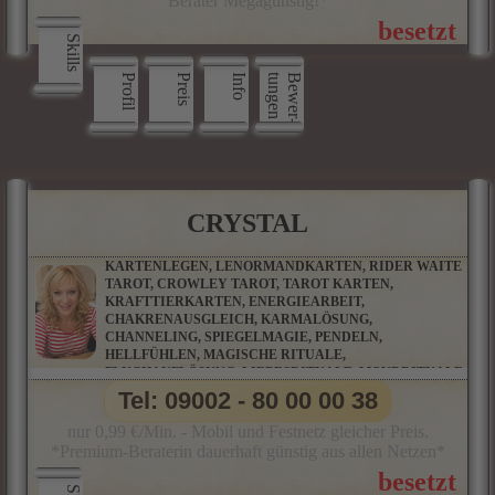
Berater Megagünstig!*
Skills
Profil
Preis
Info
n
B
e
w
e
r
­
t
u
n
g
e
CRYSTAL
KARTENLEGEN, LENORMANDKARTEN, RIDER WAITE
TAROT, CROWLEY TAROT, TAROT KARTEN,
KRAFTTIERKARTEN, ENERGIEARBEIT,
CHAKRENAUSGLEICH, KARMALÖSUNG,
CHANNELING, SPIEGELMAGIE, PENDELN,
HELLFÜHLEN, MAGISCHE RITUALE,
FLUCHAUFLÖSUNG, LIEBESRITUALE, MONDRITUALE,
SCHUTZRITUALE, TRAUMDEUTUNG,
Tel: 09002 - 80 00 00 38
PARTNERBERATUNG
nur 0,99 €/Min. - Mobil und Festnetz gleicher Preis.
*Premium-Beraterin dauerhaft günstig aus allen Netzen*