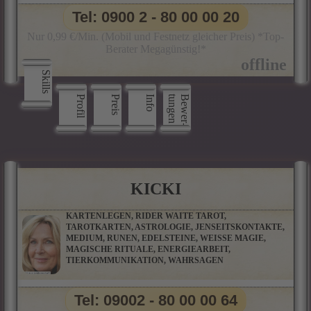
Tel: 0900 2 - 80 00 00 20
Nur 0,99 €/Min. (Mobil und Festnetz gleicher Preis) *Top-
Berater Megagünstig!*
Skills
Profil
Preis
Info
n
B
e
w
e
r
­
t
u
n
g
e
KICKI
KARTENLEGEN, RIDER WAITE TAROT,
TAROTKARTEN, ASTROLOGIE, JENSEITSKONTAKTE,
MEDIUM, RUNEN, EDELSTEINE, WEISSE MAGIE,
MAGISCHE RITUALE, ENERGIEARBEIT,
TIERKOMMUNIKATION, WAHRSAGEN
Tel: 09002 - 80 00 00 64