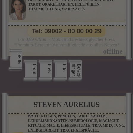
TAROT, ORAKELKARTEN, HELLFÜHLEN,
TRAUMDEUTUNG, WAHRSAGEN
Tel: 09002 - 80 00 00 29
nur 0,99 €/Min. - Mobil und Festnetz gleicher Preis.
*Premium-Beraterin dauerhaft günstig aus allen Netzen*
Skills
Profil
Preis
Info
n
B
e
w
e
r
­
t
u
n
g
e
STEVEN AURELIUS
KARTENLEGEN, PENDELN, TAROT KARTEN,
LENORMANDKARTEN, NUMEROLOGIE, MAGISCHE
RITUALE, MAGIE, LIEBESRITUALE, TRAUMDEUTUNG,
ENERGIEARBEIT, TRAUERGESPRÄCHE,