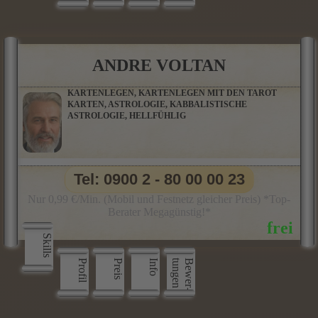
ANDRE VOLTAN
KARTENLEGEN, KARTENLEGEN MIT DEN TAROT
KARTEN, ASTROLOGIE, KABBALISTISCHE
ASTROLOGIE, HELLFÜHLIG
Tel: 0900 2 - 80 00 00 23
Nur 0,99 €/Min. (Mobil und Festnetz gleicher Preis) *Top-
Berater Megagünstig!*
Skills
Profil
Preis
Info
n
B
e
w
e
r
­
t
u
n
g
e