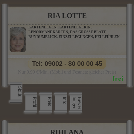
RIA LOTTE
KARTENLEGEN, KARTENLEGERIN,
LENORMANDKARTEN, DAS GROSSE BLATT,
RUNDUMBLICK, EINZELLEGUNGEN, HELLFÜHLEN
Tel: 09002 - 80 00 00 45
Nur 0,99 €/Min. (Mobil und Festnetz gleicher Preis)
Skills
Profil
Preis
Info
n
B
e
w
e
r
­
t
u
n
g
e
RIHLANA