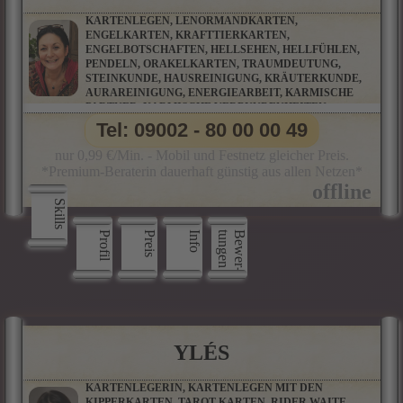
KARTENLEGEN, LENORMANDKARTEN,
ENGELKARTEN, KRAFTTIERKARTEN,
ENGELBOTSCHAFTEN, HELLSEHEN, HELLFÜHLEN,
PENDELN, ORAKELKARTEN, TRAUMDEUTUNG,
STEINKUNDE, HAUSREINIGUNG, KRÄUTERKUNDE,
AURAREINIGUNG, ENERGIEARBEIT, KARMISCHE
PARTNER, KARMISCHE VERBUNDENHEITEN,
KARMISCHE VERSTRICKUNGEN, MAGISCHE
Tel: 09002 - 80 00 00 49
RITUALE, RAUHNACHTSRITUALE
nur 0,99 €/Min. - Mobil und Festnetz gleicher Preis.
*Premium-Beraterin dauerhaft günstig aus allen Netzen*
Skills
Profil
Preis
Info
n
B
e
w
e
r
­
t
u
n
g
e
YLÉS
KARTENLEGERIN, KARTENLEGEN MIT DEN
KIPPERKARTEN, TAROT KARTEN, RIDER WAITE