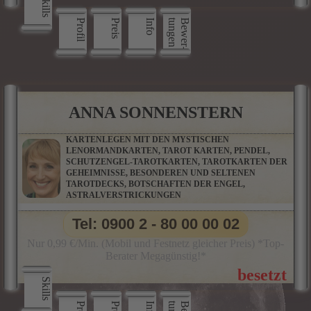
Skills
Profil
Preis
Info
n
B
e
w
e
r
­
t
u
n
g
e
ANNA SONNENSTERN
KARTENLEGEN MIT DEN MYSTISCHEN
LENORMANDKARTEN, TAROT KARTEN, PENDEL,
SCHUTZENGEL-TAROTKARTEN, TAROTKARTEN DER
GEHEIMNISSE, BESONDEREN UND SELTENEN
TAROTDECKS, BOTSCHAFTEN DER ENGEL,
ASTRALVERSTRICKUNGEN
Tel: 0900 2 - 80 00 00 02
Nur 0,99 €/Min. (Mobil und Festnetz gleicher Preis) *Top-
Berater Megagünstig!*
Skills
Info