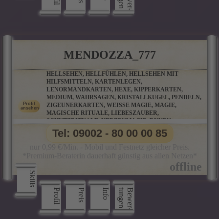
MENDOZZA_777
HELLSEHEN, HELLFÜHLEN, HELLSEHEN MIT
HILFSMITTELN, KARTENLEGEN,
LENORMANDKARTEN, HEXE, KIPPERKARTEN,
MEDIUM, WAHRSAGEN, KRISTALLKUGEL, PENDELN,
ZIGEUNERKARTEN, WEISSE MAGIE, MAGIE, M
AGISCHE RITUALE, LIEBESZAUBER, S
CHUTZRITUALE, KERZENMAGIE, RUNEN, P
ARTNERBERATUNG, ORAKELKARTEN, SALAMIN-O
Tel: 09002 - 80 00 00 85
RAKEL, BAUMPERLENORAKEL UND VIELE WEITERE O
RAKELKARTEN
nur 0,99 €/Min. - Mobil und Festnetz gleicher Preis.
*Premium-Beraterin dauerhaft günstig aus allen Netzen*
Skills
Profil
Preis
Info
n
B
e
w
e
r
­
t
u
n
g
e