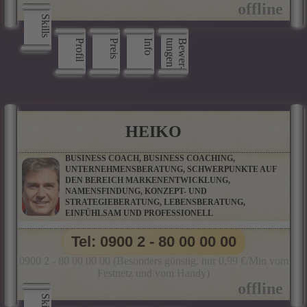
Skills
Profil
Preis
Info
n
B
e
w
e
r
­
t
u
n
g
e
HEIKO
BUSINESS COACH, BUSINESS COACHING,
UNTERNEHMENSBERATUNG, SCHWERPUNKTE AUF
DEN BEREICH MARKENENTWICKLUNG,
NAMENSFINDUNG, KONZEPT- UND
STRATEGIEBERATUNG, LEBENSBERATUNG,
EINFÜHLSAM UND PROFESSIONELL
Tel: 0900 2 - 80 00 00 00
0900 2 - 80 00 00 00 (Besonders günstig, nur 0,99 €/Min vom
Festnetz und vom Handy)
Skills