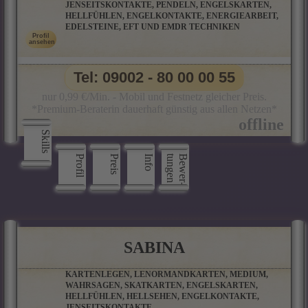
JENSEITSKONTAKTE, PENDELN, ENGELSKARTEN,
HELLFÜHLEN, ENGELKONTAKTE, ENERGIEARBEIT,
EDELSTEINE, EFT UND EMDR TECHNIKEN
Tel: 09002 - 80 00 00 55
nur 0,99 €/Min. - Mobil und Festnetz gleicher Preis.
*Premium-Beraterin dauerhaft günstig aus allen Netzen*
Skills
Profil
Preis
Info
n
B
e
w
e
r
­
t
u
n
g
e
SABINA
KARTENLEGEN, LENORMANDKARTEN, MEDIUM,
WAHRSAGEN, SKATKARTEN, ENGELSKARTEN,
HELLFÜHLEN, HELLSEHEN, ENGELKONTAKTE,
JENSEITSKONTAKTE