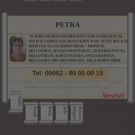
PETRA
"ICH BIN PETRA UND BEKANNT VON ASTROZEIT 24,
WO ICH JAHRELANG BERATERIN WAR. JETZT BIN ICH
HIER FÜR EUCH ERREICHBAR." MEDIUM,
HELLSEHEN, JENSEITSKONTAKTE, ZEITERKENNUNG,
HELLFÜHLEN, KARTENLEGEN, ENGELKARTEN,
HELLSEHEN MIT HILFSMITTEL, HELLSEHEN OHNE
HILFSMITTEL, KIPPERKARTEN, PENDELN, REIKI,
WAHRSAGEN, BOTSCHAFTEN AUS DER GEISTIGEN
Tel: 09002 - 80 00 00 15
WELT, CHANNELING, ENGELBOTSCHAFTEN,
ENGELKONTAKTE, TIERKOMMUNIKATION
0,99 €/Min. - Mobil und Festnetz gleicher Preis. *Premium-
Beraterin dauerhaft günstig aus allen Netzen*
Skills
Profil
Preis
Info
n
B
e
w
e
r
­
t
u
n
g
e