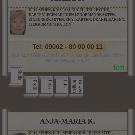
HELLSEHEN, KRISTALLKUGEL, TELEPATHIE,
KARTENLEGEN MIT DEN LENORMANDKARTEN,
ZIGEUNERKARTEN, SKATKARTEN, ORAKELKARTEN,
TIERKOMMUNIKATION
Tel: 09002 - 80 00 00 11
Nur 0,99 €/Min. (Mobil und Festnetz gleicher Preis) *Top-
Berater Megagünstig!*
Skills
Profil
Preis
Info
n
B
e
w
e
r
­
t
u
n
g
e
ANJA-MARIA K.
HELLSEHEN, HELLSEHEN OHNE HILFSMITTEL,